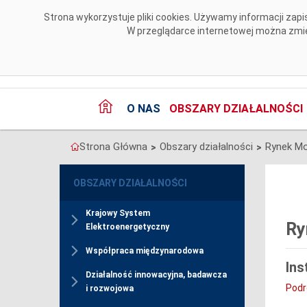
Przejdź do komentarzy
Strona wykorzystuje pliki cookies. Używamy informacji za
W przeglądarce internetowej można zmien
O NAS
OBSZARY DZIAŁALNOŚCI
Strona Główna
Obszary działalności
Rynek M
>
>
OBSZARY DZIAŁALNOŚCI
Krajowy System
Ry
Elektroenergetyczny
Współpraca międzynarodowa
Ins
Działalność innowacyjna, badawcza
Podr
i rozwojowa