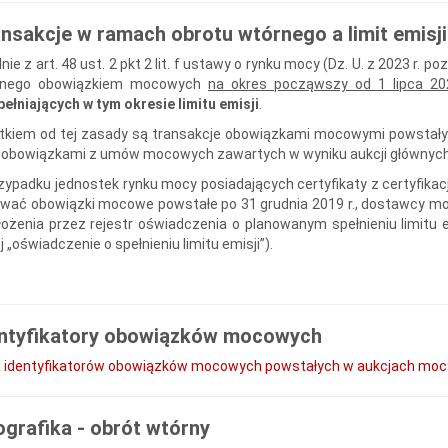
nsakcje w ramach obrotu wtórnego a limit emisji
nie z art. 48 ust. 2 pkt 2 lit. f ustawy o rynku mocy (Dz. U. z 2023 r. 
rnego obowiązkiem mocowych
na okres począwszy od 1 lipca 202
pełniających w tym okresie limitu emisji
.
tkiem od tej zasady są transakcje obowiązkami mocowymi powstałymi 
i obowiązkami z umów mocowych zawartych w wyniku aukcji głównych 
zypadku jednostek rynku mocy posiadających certyfikaty z certyfikacj
wać obowiązki mocowe powstałe po 31 grudnia 2019 r., dostawcy moc
łożenia przez rejestr oświadczenia o planowanym spełnieniu limitu
j „oświadczenie o spełnieniu limitu emisji”).
entyfikatory obowiązków mocowych
a identyfikatorów obowiązków mocowych powstałych w aukcjach mocy
ografika - obrót wtórny