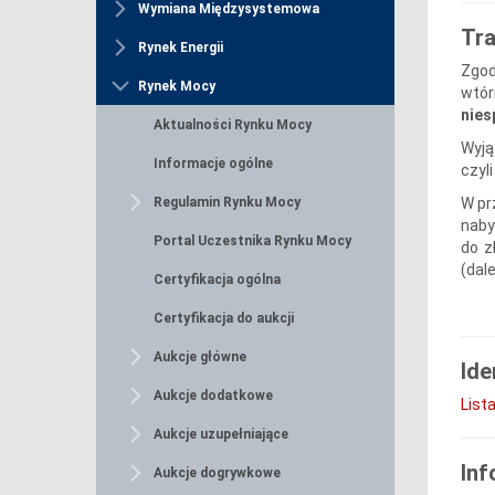
Wymiana Międzysystemowa
Tra
Rynek Energii
Zgod
Rynek Mocy
wtó
nies
Aktualności Rynku Mocy
Wyją
Informacje ogólne
czyl
W pr
Regulamin Rynku Mocy
naby
Portal Uczestnika Rynku Mocy
do z
(dale
Certyfikacja ogólna
Certyfikacja do aukcji
Aukcje główne
Id
Aukcje dodatkowe
List
Aukcje uzupełniające
Inf
Aukcje dogrywkowe