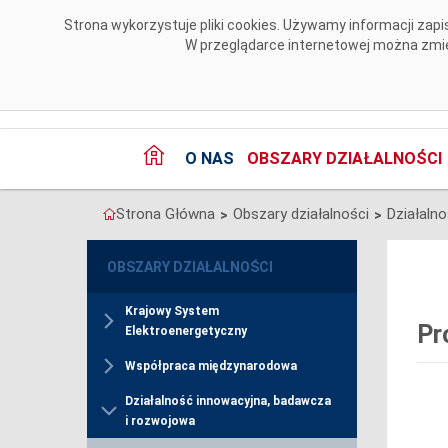
Przejdź do komentarzy
Strona wykorzystuje pliki cookies. Używamy informacji za
W przeglądarce internetowej można zmien
O NAS
OBSZARY DZIAŁALNOŚCI
Strona Główna
Obszary działalności
>
>
OBSZARY DZIAŁALNOŚCI
Krajowy System
Pr
Elektroenergetyczny
Współpraca międzynarodowa
Działalność innowacyjna, badawcza
i rozwojowa