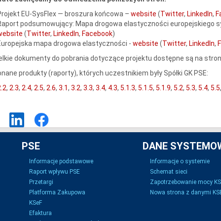
Projekt EU-SysFlex — broszura końcowa –
website
(
Twitter
,
LinkedIn
,
F
Raport podsumowujący: Mapa drogowa elastyczności europejskiego s
website
(
Twitter
,
LinkedIn
,
Facebook
)
Europejska mapa drogowa elastyczności -
website
(
Twitter
,
LinkedIn
,
lkie dokumenty do pobrania dotyczące projektu dostępne są na stron
nane produkty (raporty), których uczestnikiem były Spółki GK PSE:
2.2
,
2.3
,
2.4
,
2.5
,
2.6
,
3.1
,
3.2
,
3.3
,
3.4
,
4.3
,
5.1.3
,
5.1.5
,
5.1.9
,
5.2
,
5.3
,
5.4
,
5.5
PSE
DANE SYSTEMO
Informacje podstawowe
Informacje o systemie
Raport wpływu PSE
Schemat sieci
Przetargi
Zapotrzebowanie mocy K
Platforma Zakupowa
Nowa strona z danymi KSE
KSeF
Efaktura