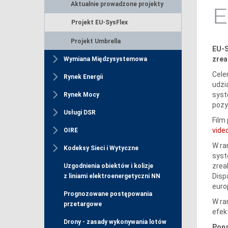
Aktualnie prowadzone projekty
Projekt EU-SysFlex
Projekt Umbrella
EU-S
zrea
Wymiana Międzysystemowa
Cele
Rynek Energii
udzi
syst
Rynek Mocy
pozy
Usługi DSR
Film
vide
OIRE
W ra
Kodeksy Sieci i Wytyczne
syst
zrea
Uzgodnienia obiektów i kolizje
Disp
z liniami elektroenergetyczni NN
euro
Prognozowane postępowania
W ra
przetargowe
efek
Drony - zasady wykonywania lotów
Pona