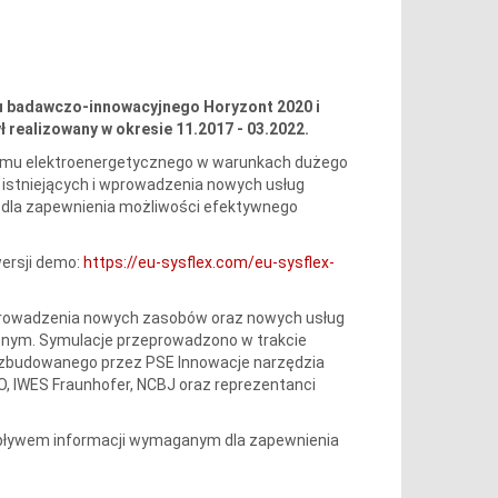
u badawczo-innowacyjnego Horyzont 2020 i
 realizowany w okresie 11.2017 - 03.2022.
stemu elektroenergetycznego w warunkach dużego
i istniejących i wprowadzenia nowych usług
dla zapewnienia możliwości efektywnego
wersji demo:
https://eu-sysflex.com/eu-sysflex-
prowadzenia nowych zasobów oraz nowych usług
nym. Symulacje przeprowadzono w trakcie
rozbudowanego przez PSE Innowacje narzędzia
TO, IWES Fraunhofer, NCBJ oraz reprezentanci
epływem informacji wymaganym dla zapewnienia