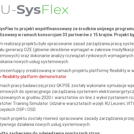
ysFlex to projekt współfinansowany ze środków unijnego program
lizowany w ramach konsorcjum 33 partnerów z 15 krajów. Projekt był
m realizacji projektu było opracowanie zasad zarządzania pracą sy
ału generacji OZE (głównie określenie wymagań w zakresie modyfikacj
emowych) oraz dokonanie analizy rozwiązań rynkowych wymaganych 
skania nowych usług systemowych.
 prezentujący zrealizowaną w ramach projektu platformę flexibility w 
o-flexibility-platform-demonstrator
mach pracy badawczej przez GK PSE zostały wykonane symulacje w
emowych do operacyjnego zarządzania systemem elektroenergetycz
lizowanych w grudniu 2020 r. warsztatów on-line z wykorzystaniem 
atcher Training Simulator. Udział w warsztatach wzięli: KU Leuven, VI
pejskich OSP i OSD.
mach projektu zostały również opracowane zasady zarządzania prz
tywnego działania nowych usług systemowych.
dto zachęcamy do odwiedzenia poniższych stron: