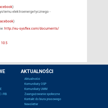
acebook
)
ystemu elektroenergetycznego -
Facebook
)
ie:
http://eu-sysflex.com/documents/
,
10.5
WE
AKTUALNOŚCI
Aktualności
Komunikaty OSP
SE
Komunikaty UMM
 i RB
Zaangażowanie społeczne
Kontakt do biura prasowego
Newsletter