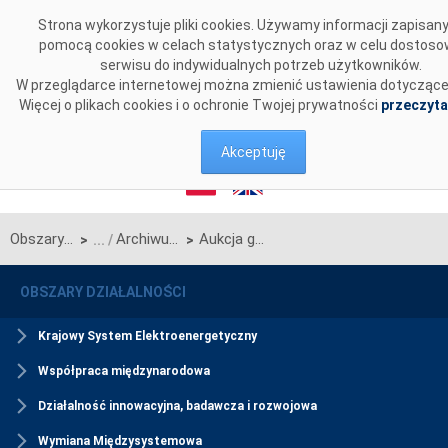
Przejdź do komentarzy
Strona wykorzystuje pliki cookies. Używamy informacji zapisan
pomocą cookies w celach statystycznych oraz w celu dostoso
serwisu do indywidualnych potrzeb użytkowników.
W przeglądarce internetowej można zmienić ustawienia dotyczące
Więcej o plikach cookies i o ochronie Twojej prywatności
przeczyta
Akceptuję
Obszary działalności
Archiwum
Aukcja główna na rok dostaw 2026
>
>
OBSZARY DZIAŁALNOŚCI
Krajowy System Elektroenergetyczny
Współpraca międzynarodowa
Działalność innowacyjna, badawcza i rozwojowa
Wymiana Międzysystemowa