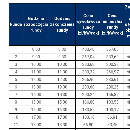
Za
Cena
Cena
Godzina
Godzina
wywoławcza
minimalna
Runda
rozpoczęcia
zakończenia
of
rundy
rundy
rundy
rundy
o
[zł/kW/rok]
[zł/kW/rok]
m
1
8:00
8:30
400,40
367,05
2
9:00
9:30
367,04
333,69
n
3
10:00
10:30
333,68
300,33
n
4
11:00
11:30
300,32
266,97
n
5
12:00
12:30
266,96
233,61
n
6
13:00
13:30
233,60
200,25
n
7
14:00
14:30
200,24
166,89
n
8
15:00
15:30
166,88
133,53
n
9
16:00
16:30
133,52
100,17
n
10
17:00
17:30
100,16
66,81
n
11
18:00
18:30
66,80
33,45
n