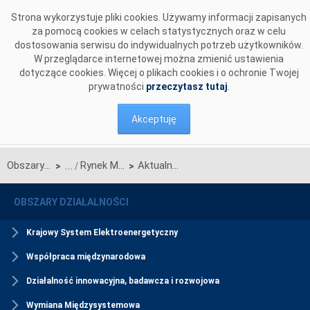
Przejdź do komentarzy
Strona wykorzystuje pliki cookies. Używamy informacji zapisanych
za pomocą cookies w celach statystycznych oraz w celu
dostosowania serwisu do indywidualnych potrzeb użytkowników.
W przeglądarce internetowej można zmienić ustawienia
dotyczące cookies. Więcej o plikach cookies i o ochronie Twojej
prywatności
przeczytasz tutaj
.
Akceptuję
Obszary działalności
Rynek Mocy
Aktualności Rynku Mocy
>
>
OBSZARY DZIAŁALNOŚCI
Krajowy System Elektroenergetyczny
Współpraca międzynarodowa
Działalność innowacyjna, badawcza i rozwojowa
Wymiana Międzysystemowa