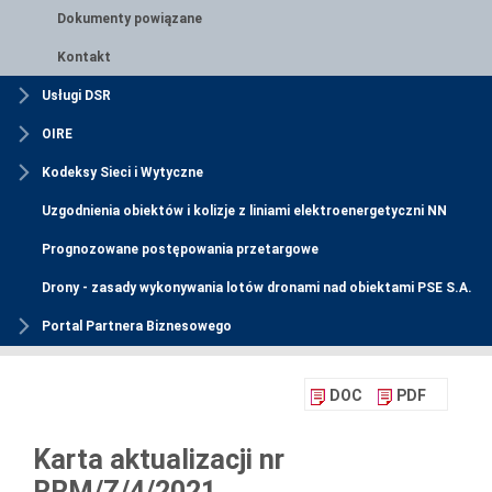
Dokumenty powiązane
Kontakt
Usługi DSR
OIRE
Kodeksy Sieci i Wytyczne
Uzgodnienia obiektów i kolizje z liniami elektroenergetyczni NN
Prognozowane postępowania przetargowe
Drony - zasady wykonywania lotów dronami nad obiektami PSE S.A.
Portal Partnera Biznesowego
DOC
PDF
Karta aktualizacji nr
RRM/Z/4/2021