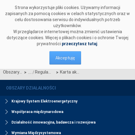
Przejdź do komentarzy
Strona wykorzystuje pliki cookies. Używamy informacji
zapisanych za pomocą cookies w celach statystycznych oraz w
celu dostosowania serwisu do indywidualnych potrzeb
użytkowników.
W przeglądarce internetowej można zmienić ustawienia
dotyczące cookies. Więcej o plikach cookies i o ochronie Twojej
prywatności
przeczytasz tutaj
.
Akceptuję
Obszary działalności
Regulamin Rynku Mocy
Karta aktualizacji nr RRM/Z/4/2021
>
>
OBSZARY DZIAŁALNOŚCI
Krajowy System Elektroenergetyczny
Współpraca międzynarodowa
Działalność innowacyjna, badawcza i rozwojowa
Wymiana Międzysystemowa