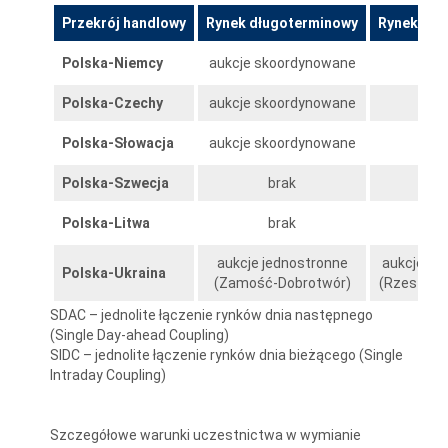
Przekrój
handlowy
Rynek długoterminowy
Rynek dni
Polska-Niemcy
aukcje skoordynowane
S
Polska-Czechy
aukcje skoordynowane
S
Polska-Słowacja
aukcje skoordynowane
S
Polska-Szwecja
brak
S
Polska-Litwa
brak
S
aukcje jednostronne
aukcje s
Polska-Ukraina
(Zamość-Dobrotwór)
(Rzeszów-
SDAC – jednolite łączenie rynków dnia następnego
(Single Day-ahead Coupling)
SIDC – jednolite łączenie rynków dnia bieżącego (Single
Intraday Coupling)
Szczegółowe warunki uczestnictwa w wymianie