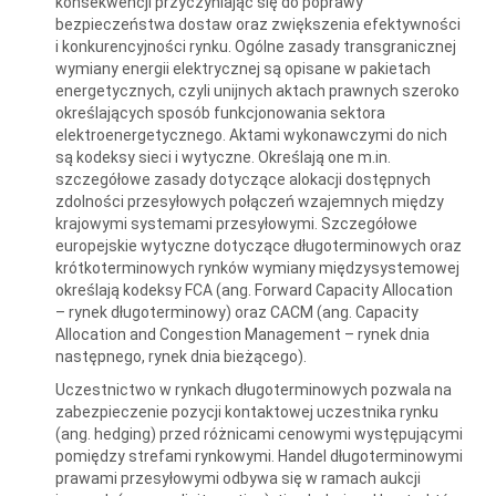
konsekwencji przyczyniając się do poprawy
bezpieczeństwa dostaw oraz zwiększenia efektywności
i konkurencyjności rynku. Ogólne zasady transgranicznej
wymiany energii elektrycznej są opisane w pakietach
energetycznych, czyli unijnych aktach prawnych szeroko
określających sposób funkcjonowania sektora
elektroenergetycznego. Aktami wykonawczymi do nich
są kodeksy sieci i wytyczne. Określają one m.in.
szczegółowe zasady dotyczące alokacji dostępnych
zdolności przesyłowych połączeń wzajemnych między
krajowymi systemami przesyłowymi. Szczegółowe
europejskie wytyczne dotyczące długoterminowych oraz
krótkoterminowych rynków wymiany międzysystemowej
określają kodeksy FCA (ang. Forward Capacity Allocation
– rynek długoterminowy) oraz CACM (ang. Capacity
Allocation and Congestion Management – rynek dnia
następnego, rynek dnia bieżącego).
Uczestnictwo w rynkach długoterminowych pozwala na
zabezpieczenie pozycji kontaktowej uczestnika rynku
(ang. hedging) przed różnicami cenowymi występującymi
pomiędzy strefami rynkowymi. Handel długoterminowymi
prawami przesyłowymi odbywa się w ramach aukcji