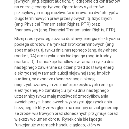
jawnych (ang. explicit auction), tj. odrębnie od kontraktów
na energię energetyczną. Operatorzy systemów
przesyłowych mają możliwość oferowania dwóch typów
długoterminowych praw przesyłowych, tj. fizycznych
(ang. Physical Transmission Rights, PTR) oraz
finansowych (ang. Financial Transmission Rights, FTR).
Bliżej rzeczywistego czasu dostawy, energia elektryczna
podlega obrotowi na rynkach krótkoterminowych (ang.
spot market), tj. rynku dnia następnego (ang. day-ahead
market, DA) oraz rynku dnia bieżącego (ang. intraday
market, ID). Transakcje handlowe w ramach rynku dnia
następnego zawierane są dzień przed dostawą energii
elektrycznej w ramach aukcji niejawnej (ang. implicit
auction), co oznacza równoczesną alokację
międzyobszarowych zdolności przesyłowych i energii
elektrycznej. Po zamknięciu rynku dnia następnego
uczestnicy rynku mają możliwość zmodyfikowania
swoich pozycji handlowych wykorzystując rynek dnia
bieżącego, który ze względu na rosnący udział generacji
ze źródeł wiatrowych oraz słonecznych przyjmuje coraz
większy wolumen obrotu. Rynek dnia bieżącego
funkcjonuje w ramach handlu ciągłego, który w