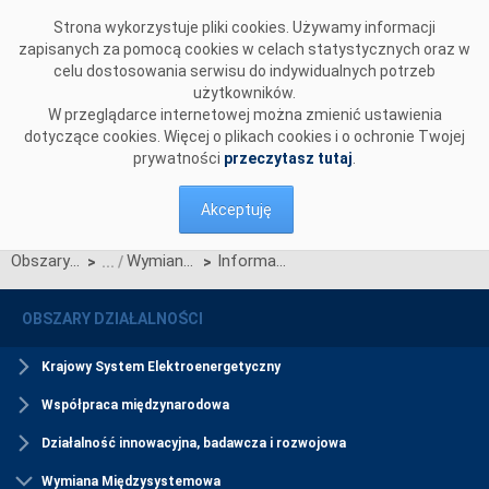
Przejdź do komentarzy
Strona wykorzystuje pliki cookies. Używamy informacji
zapisanych za pomocą cookies w celach statystycznych oraz w
celu dostosowania serwisu do indywidualnych potrzeb
użytkowników.
W przeglądarce internetowej można zmienić ustawienia
dotyczące cookies. Więcej o plikach cookies i o ochronie Twojej
prywatności
przeczytasz tutaj
.
Akceptuję
Obszary działalności
Wymiana Międzysystemowa
Informacje ogólne
>
>
OBSZARY DZIAŁALNOŚCI
Krajowy System Elektroenergetyczny
Współpraca międzynarodowa
Działalność innowacyjna, badawcza i rozwojowa
Wymiana Międzysystemowa