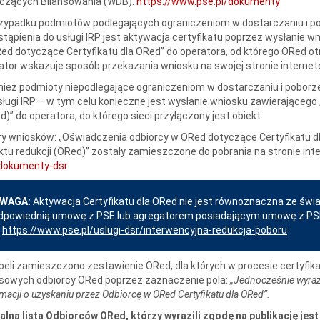
czących Bilansowania (WDB):
https://www.pse.pl/dokumenty
zypadku podmiotów podlegających ograniczeniom w dostarczaniu i po
stąpienia do usługi IRP jest aktywacja certyfikatu poprzez wysłanie 
ed dotyczące Certyfikatu dla ORed” do operatora, od którego ORed ot
ator wskazuje sposób przekazania wniosku na swojej stronie internet
ież podmioty niepodlegające ograniczeniom w dostarczaniu i poborze
sługi IRP – w tym celu konieczne jest wysłanie wniosku zawierającego 
d)” do operatora, do którego sieci przyłączony jest obiekt.
y wniosków: „Oświadczenia odbiorcy w ORed dotyczące Certyfikatu dla
ktu redukcji (ORed)” zostały zamieszczone do pobrania na stronie int
dokumenty-dsr
WAGA:
Aktywacja Certyfikatu dla ORed nie jest równoznaczna ze świa
dpowiednią umowę z PSE lub agregatorem posiadającym umowę z PSE. 
w
https://www.pse.pl/uslugi-dsr/interwencyjna-redukcja-poboru
beli zamieszczono zestawienie ORed, dla których w procesie certyfika
sowych odbiorcy ORed poprzez zaznaczenie pola:
„Jednocześnie wyraż
macji o uzyskaniu przez Odbiorcę w ORed Certyfikatu dla ORed”.
alna lista Odbiorców ORed, którzy wyrazili zgodę na publikację jes