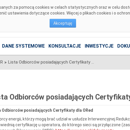
pisanych za pomocą cookies w celach statystycznych oraz w celu dos
ić ustawienia dotyczące cookies. Więcej o plikach cookies i o ochro
Akceptuję
DANE SYSTEMOWE
KONSULTACJE
INWESTYCJE
DOKU
SR
Lista Odbiorców posiadających Certyfikaty dla ORed
>
sta Odbiorców posiadających Certyfikat
a Odbiorców posiadających Certyfikaty dla ORed
orcy energii, którzy mogą brać udział w usłudze Interwencyjnej Redukcj
wiednią certyfikację u operatora, do którego sieci są przyłączone (za