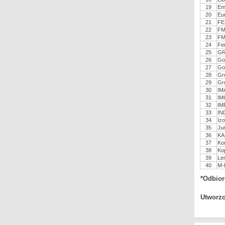
19
Emi
20
Eu
21
FE
22
FM
23
FM
24
Fe
25
GR
26
Go
27
Go
28
Gr
29
Gr
30
IM
31
IM
32
IM
33
IN
34
Iz
35
Jur
36
KA
37
Ko
38
Ko
39
Len
40
M-
*Odbior
Utworzo