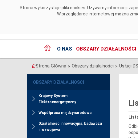
Przejdź do komentarzy
Strona wykorzystuje pliki cookies. Używamy informacji za
W przeglądarce internetowej można zmien
O NAS
OBSZARY DZIAŁALNOŚCI
Strona Główna
Obszary działalności
Usługi D
>
>
OBSZARY DZIAŁALNOŚCI
Krajowy System
Li
Elektroenergetyczny
Współpraca międzynarodowa
List
Działalność innowacyjna, badawcza
Odbi
i rozwojowa
odpo