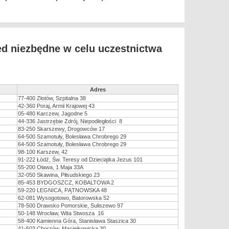
ed niezbędne w celu uczestnictwa
Adres
77-400 Złotów, Szpitalna 38
42-360 Poraj, Armii Krajowej 43
05-480 Karczew, Jagodne 5
44-336 Jastrzębie Zdrój, Niepodległości 8
83-250 Skarszewy, Drogowców 17
64-500 Szamotuły, Bolesława Chrobrego 29
64-500 Szamotuły, Bolesława Chrobrego 29
98-100 Karszew, 42
91-222 Łódź, Św. Teresy od Dzieciątka Jezus 101
55-200 Oława, 1 Maja 33A
32-050 Skawina, Piłsudskiego 23
85-453 BYDGOSZCZ, KOBALTOWA 2
59-220 LEGNICA, PĄTNOWSKA 48
62-081 Wysogotowo, Batorowska 52
78-500 Drawsko Pomorskie, Suliszewo 97
50-148 Wrocław, Wita Stwosza 16
58-400 Kamienna Góra, Stanisława Staszica 30
41-503 Chorzów, Maciejkowicka 30