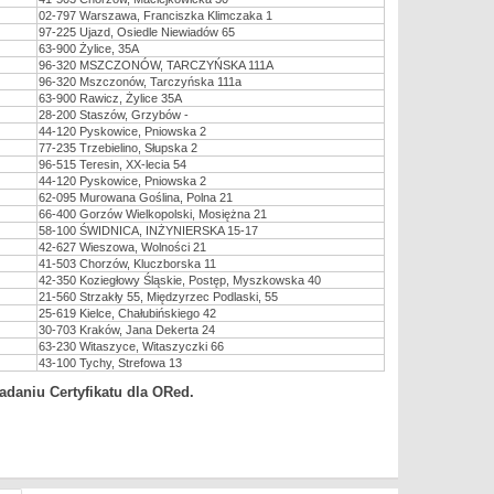
02-797 Warszawa, Franciszka Klimczaka 1
97-225 Ujazd, Osiedle Niewiadów 65
63-900 Żylice, 35A
96-320 MSZCZONÓW, TARCZYŃSKA 111A
96-320 Mszczonów, Tarczyńska 111a
63-900 Rawicz, Żylice 35A
28-200 Staszów, Grzybów -
44-120 Pyskowice, Pniowska 2
77-235 Trzebielino, Słupska 2
96-515 Teresin, XX-lecia 54
44-120 Pyskowice, Pniowska 2
62-095 Murowana Goślina, Polna 21
66-400 Gorzów Wielkopolski, Mosiężna 21
58-100 ŚWIDNICA, INŻYNIERSKA 15-17
42-627 Wieszowa, Wolności 21
41-503 Chorzów, Kluczborska 11
42-350 Koziegłowy Śląskie, Postęp, Myszkowska 40
21-560 Strzakły 55, Międzyrzec Podlaski, 55
25-619 Kielce, Chałubińskiego 42
30-703 Kraków, Jana Dekerta 24
63-230 Witaszyce, Witaszyczki 66
43-100 Tychy, Strefowa 13
iadaniu Certyfikatu dla ORed.