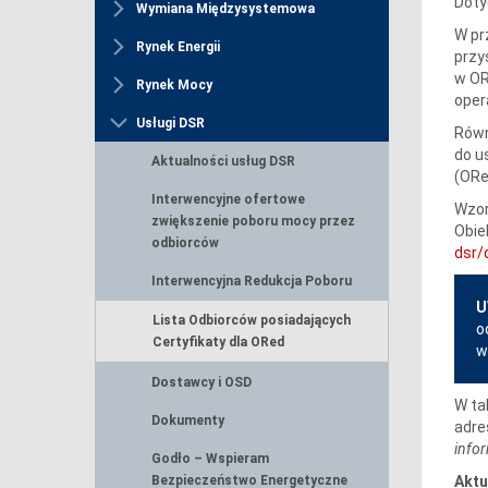
Doty
Wymiana Międzysystemowa
W pr
Rynek Energii
przy
w OR
Rynek Mocy
oper
Usługi DSR
Równ
do u
Aktualności usług DSR
(ORe
Interwencyjne ofertowe
Wzor
zwiększenie poboru mocy przez
Obie
odbiorców
dsr/
Interwencyjna Redukcja Poboru
U
Lista Odbiorców posiadających
o
Certyfikaty dla ORed
Dostawcy i OSD
W ta
Dokumenty
adre
infor
Godło – Wspieram
Aktu
Bezpieczeństwo Energetyczne