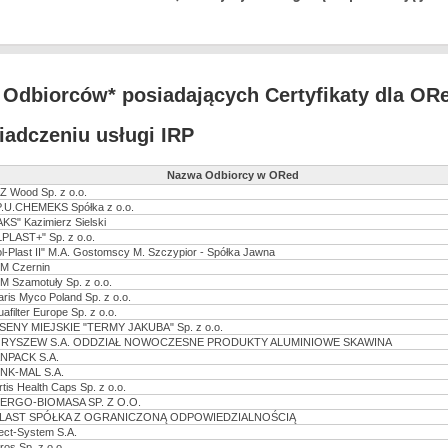
a Odbiorców* posiadających Certyfikaty dla OR
iadczeniu usługi IRP
Nazwa Odbiorcy w ORed
Z Wood Sp. z o.o.
P.U.CHEMEKS Spółka z o.o.
AKS" Kazimierz Sielski
LPLAST+" Sp. z o.o.
ol-Plast II" M.A. Gostomscy M. Szczypior - Spółka Jawna
M Czernin
M Szamotuły Sp. z o.o.
aris Myco Poland Sp. z o.o.
afilter Europe Sp. z o.o.
SENY MIEJSKIE "TERMY JAKUBA" Sp. z o.o.
RYSZEW S.A. ODDZIAŁ NOWOCZESNE PRODUKTY ALUMINIOWE SKAWINA
NPACK S.A.
NK-MAL S.A.
rtis Health Caps Sp. z o.o.
ERGO-BIOMASA SP. Z O.O.
LAST SPÓŁKA Z OGRANICZONĄ ODPOWIEDZIALNOŚCIĄ
fect-System S.A.
ros Sp. z o.o.