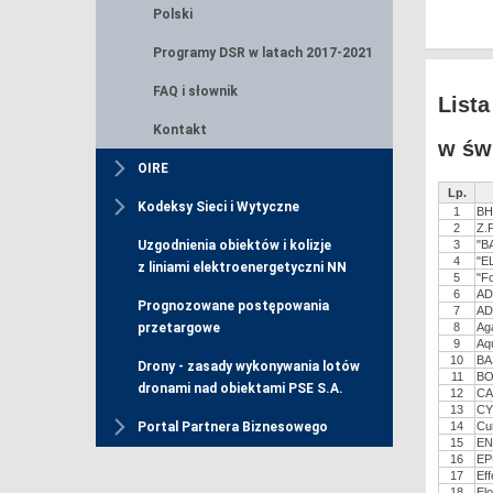
Polski
Programy DSR w latach 2017-2021
FAQ i słownik
List
Kontakt
w św
OIRE
Lp.
Kodeksy Sieci i Wytyczne
1
BH
2
Z.
3
"B
Uzgodnienia obiektów i kolizje
4
"E
z liniami elektroenergetyczni NN
5
"F
6
AD
Prognozowane postępowania
7
AD
8
Ag
przetargowe
9
Aqu
10
BA
Drony - zasady wykonywania lotów
11
BO
dronami nad obiektami PSE S.A.
12
CA
13
CY
14
Cu
Portal Partnera Biznesowego
15
EN
16
EP
17
Ef
18
Elo