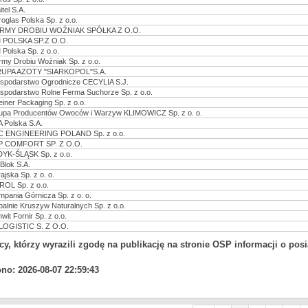
tel S.A.
roglas Polska Sp. z o.o.
RMY DROBIU WOŹNIAK SPÓŁKA Z O.O.
 POLSKA SP.Z O.O.
 Polska Sp. z o.o.
rmy Drobiu Woźniak Sp. z o.o.
UPA AZOTY "SIARKOPOL"S.A.
spodarstwo Ogrodnicze CECYLIA S.J.
spodarstwo Rolne Ferma Suchorze Sp. z o.o.
einer Packaging Sp. z o.o.
upa Producentów Owoców i Warzyw KLIMOWICZ Sp. z o. o.
A Polska S.A.
C ENGINEERING POLAND Sp. z o.o.
P COMFORT SP. Z O.O.
DYK-ŚLĄSK Sp. z o.o.
oBlok S.A.
ajska Sp. z o. o.
ROL Sp. z o.o.
mpania Górnicza Sp. z o. o.
palnie Kruszyw Naturalnych Sp. z o.o.
wit Fornir Sp. z o.o.
LOGISTIC S. Z O.O.
cy, którzy wyrazili zgodę na publikację na stronie OSP informacji o pos
no: 2026-08-07 22:59:43