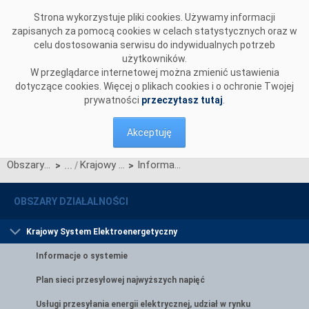
Przejdź do komentarzy
Strona wykorzystuje pliki cookies. Używamy informacji
zapisanych za pomocą cookies w celach statystycznych oraz w
celu dostosowania serwisu do indywidualnych potrzeb
użytkowników.
W przeglądarce internetowej można zmienić ustawienia
dotyczące cookies. Więcej o plikach cookies i o ochronie Twojej
prywatności
przeczytasz tutaj
.
Akceptuję
Obszary działalności
Krajowy System Elektroenergetyczny
Informacja dotycząca wyznaczenia sprzedawcy zobowiązanego
>
>
OBSZARY DZIAŁALNOŚCI
Krajowy System Elektroenergetyczny
Informacje o systemie
Plan sieci przesyłowej najwyższych napięć
Usługi przesyłania energii elektrycznej, udział w rynku