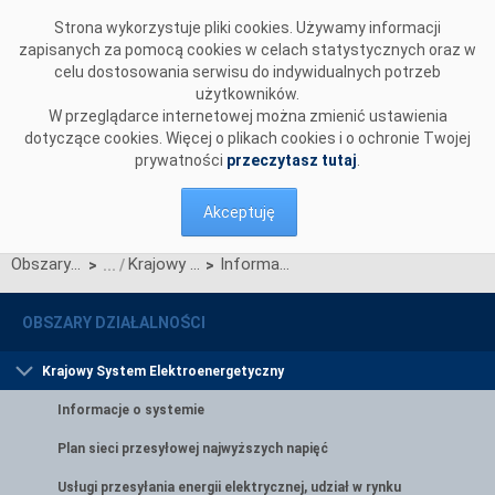
Przejdź do komentarzy
Strona wykorzystuje pliki cookies. Używamy informacji
zapisanych za pomocą cookies w celach statystycznych oraz w
celu dostosowania serwisu do indywidualnych potrzeb
użytkowników.
W przeglądarce internetowej można zmienić ustawienia
dotyczące cookies. Więcej o plikach cookies i o ochronie Twojej
prywatności
przeczytasz tutaj
.
Akceptuję
Obszary działalności
Krajowy System Elektroenergetyczny
Informacja o dostępności mocy przyłączeniowej
>
>
OBSZARY DZIAŁALNOŚCI
Krajowy System Elektroenergetyczny
Informacje o systemie
Plan sieci przesyłowej najwyższych napięć
Usługi przesyłania energii elektrycznej, udział w rynku