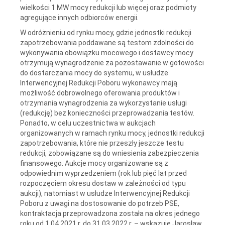
wielkości 1 MW mocy redukcji lub więcej oraz podmioty
agregujące innych odbiorców energii.
W odróżnieniu od rynku mocy, gdzie jednostki redukcji
zapotrzebowania poddawane są testom zdolności do
wykonywania obowiązku mocowego i dostawcy mocy
otrzymują wynagrodzenie za pozostawanie w gotowości
do dostarczania mocy do systemu, w usłudze
Interwencyjnej Redukcji Poboru wykonawcy mają
możliwość dobrowolnego oferowania produktów i
otrzymania wynagrodzenia za wykorzystanie usługi
(redukcję) bez konieczności przeprowadzania testów.
Ponadto, w celu uczestnictwa w aukcjach
organizowanych w ramach rynku mocy, jednostki redukcji
zapotrzebowania, które nie przeszły jeszcze testu
redukcji, zobowiązane są do wniesienia zabezpieczenia
finansowego. Aukcje mocy organizowane są z
odpowiednim wyprzedzeniem (rok lub pięć lat przed
rozpoczęciem okresu dostaw w zależności od typu
aukcji), natomiast w usłudze Interwencyjnej Redukcji
Poboru z uwagi na dostosowanie do potrzeb PSE,
kontraktacja przeprowadzona została na okres jednego
roku od 1.04.2021 r. do 31.03.2022 r. – wskazuje Jarosław