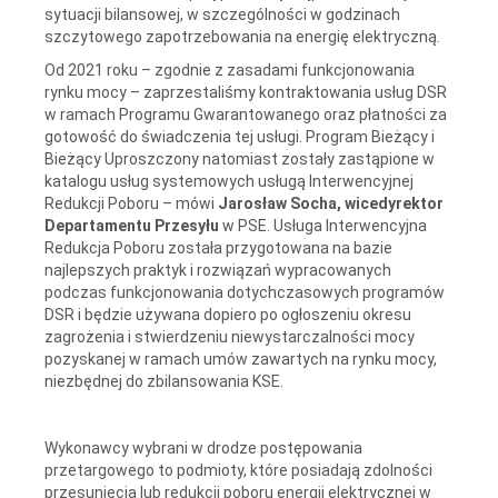
sytuacji bilansowej, w szczególności w godzinach
szczytowego zapotrzebowania na energię elektryczną.
Od 2021 roku – zgodnie z zasadami funkcjonowania
rynku mocy – zaprzestaliśmy kontraktowania usług DSR
w ramach Programu Gwarantowanego oraz płatności za
gotowość do świadczenia tej usługi. Program Bieżący i
Bieżący Uproszczony natomiast zostały zastąpione w
katalogu usług systemowych usługą Interwencyjnej
Redukcji Poboru – mówi
Jarosław Socha, wicedyrektor
Departamentu Przesyłu
w PSE. Usługa Interwencyjna
Redukcja Poboru została przygotowana na bazie
najlepszych praktyk i rozwiązań wypracowanych
podczas funkcjonowania dotychczasowych programów
DSR i będzie używana dopiero po ogłoszeniu okresu
zagrożenia i stwierdzeniu niewystarczalności mocy
pozyskanej w ramach umów zawartych na rynku mocy,
niezbędnej do zbilansowania KSE.
Wykonawcy wybrani w drodze postępowania
przetargowego to podmioty, które posiadają zdolności
przesunięcia lub redukcji poboru energii elektrycznej w