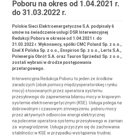
Poboru na okres od 1.04.2021 r.
do 31.03.2022 r.
Polskie Sieci Elektroenergetyczne S.A. podpisały 6
umów na świadczenie usługi DSR Interwencyjnej
Redukcji Poboru w okresie od 1.04.2021 r. do
31.03.2022 r. Wykonawcy, spółki CMC Poland Sp. z o.o.,
Enel X Polska Sp. z o.o., Enspirion Sp. z o.o., Lerta S.A.,
Polenergia Obrót S.A. oraz Tauron Sprzedaż Sp. z o.o.,
zostali wybrani w drodze postępowania
przetargowego.
Interwencyjna Redukcja Poboru to jeden ze środków
zaradczych (obok pomocy międzyoperatorskiej i rynku
mocy) stosowanych przez operatora systemu
przesyłowego do zapewnienia bilansu mocy w krajowym
systemie elektroenergetycznym (KSE). Usługa polega na
dobrowolnym i czasowym zmniejszeniu poboru mocy
przez aktywnych odbiorców energii elektrycznej
na polecenie operatora systemu przesyłowego w zamian
za wynagrodzenie. Usługa przyczyni się do zachowania
stabilności w KSE w przypadku wystąpienia trudnej