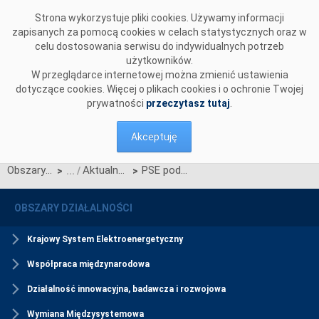
Przejdź do komentarzy
Strona wykorzystuje pliki cookies. Używamy informacji
zapisanych za pomocą cookies w celach statystycznych oraz w
celu dostosowania serwisu do indywidualnych potrzeb
użytkowników.
W przeglądarce internetowej można zmienić ustawienia
dotyczące cookies. Więcej o plikach cookies i o ochronie Twojej
prywatności
przeczytasz tutaj
.
Akceptuję
Obszary działalności
Aktualności usług DSR
PSE podpisały umowy na usługę Interwencyjnej Redukcji Poboru na okres od 1.04.2021 r. do 31.03.2022 r.
>
>
OBSZARY DZIAŁALNOŚCI
Krajowy System Elektroenergetyczny
Współpraca międzynarodowa
Działalność innowacyjna, badawcza i rozwojowa
Wymiana Międzysystemowa