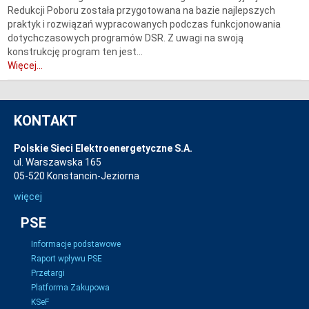
Redukcji Poboru została przygotowana na bazie najlepszych
praktyk i rozwiązań wypracowanych podczas funkcjonowania
dotychczasowych programów DSR. Z uwagi na swoją
konstrukcję program ten jest...
Więcej...
KONTAKT
Polskie Sieci Elektroenergetyczne S.A.
ul. Warszawska 165
05-520 Konstancin-Jeziorna
więcej
PSE
Informacje podstawowe
Raport wpływu PSE
Przetargi
Platforma Zakupowa
KSeF