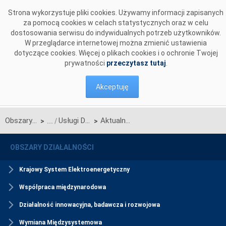
Przejdź do komentarzy
Strona wykorzystuje pliki cookies. Używamy informacji zapisanych
za pomocą cookies w celach statystycznych oraz w celu
dostosowania serwisu do indywidualnych potrzeb użytkowników.
W przeglądarce internetowej można zmienić ustawienia
dotyczące cookies. Więcej o plikach cookies i o ochronie Twojej
prywatności
przeczytasz tutaj
.
Akceptuję
Obszary działalności
Usługi DSR
Aktualności usług DSR
>
>
OBSZARY DZIAŁALNOŚCI
Krajowy System Elektroenergetyczny
Współpraca międzynarodowa
Działalność innowacyjna, badawcza i rozwojowa
Wymiana Międzysystemowa