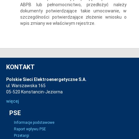
ABPB lub pełnomocnictwo, przedłożyć należy
dokumenty potwierdzające takie umocowanie, w
szczególności potwierdzające złożenie wniosku o
wpis zmiany we właściwym rejestrze.
KONTAKT
Polskie Sieci Elektroenergetyczne S.A.
ul. Warszawska 165
05-520 Konstancin-Jeziorna
więcej
PSE
Informacje podstawowe
Raport wpływu PSE
Przetargi