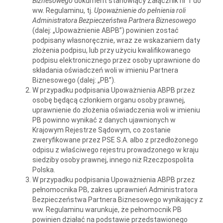
Biznesowego
dokument stanowiący Załącznik nr 1 do
ww. Regulaminu, tj.
Upoważnienie do pełnienia roli
Administratora Bezpieczeństwa Partnera Biznesowego
(dalej: „Upoważnienie ABPB”) powinien zostać
podpisany własnoręcznie, wraz ze wskazaniem daty
złożenia podpisu, lub przy użyciu kwalifikowanego
podpisu elektronicznego przez osoby uprawnione do
składania oświadczeń woli w imieniu Partnera
Biznesowego (dalej: „PB”).
W przypadku podpisania Upoważnienia ABPB przez
osobę będącą członkiem organu osoby prawnej,
uprawnienie do złożenia oświadczenia woli w imieniu
PB powinno wynikać z danych ujawnionych w
Krajowym Rejestrze Sądowym, co zostanie
zweryfikowane przez PSE S.A. albo z przedłożonego
odpisu z właściwego rejestru prowadzonego w kraju
siedziby osoby prawnej, innego niż Rzeczpospolita
Polska.
W przypadku podpisania Upoważnienia ABPB przez
pełnomocnika PB, zakres uprawnień Administratora
Bezpieczeństwa Partnera Biznesowego wynikający z
ww. Regulaminu warunkuje, że pełnomocnik PB
powinien działać na podstawie przedstawionego