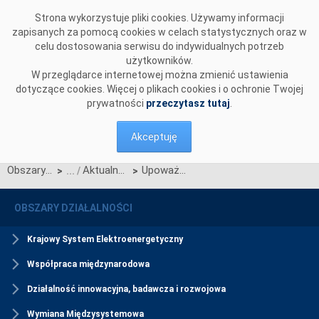
Przejdź do komentarzy
Strona wykorzystuje pliki cookies. Używamy informacji
zapisanych za pomocą cookies w celach statystycznych oraz w
celu dostosowania serwisu do indywidualnych potrzeb
użytkowników.
W przeglądarce internetowej można zmienić ustawienia
dotyczące cookies. Więcej o plikach cookies i o ochronie Twojej
prywatności
przeczytasz tutaj
.
Akceptuję
Obszary działalności
Aktualności Portalu Partnera Biznesowego
Upoważnienie do pełnienia roli Administratora Bezpieczeństwa Partnera Biznesowego – dodatkowe wytyczne
>
>
OBSZARY DZIAŁALNOŚCI
Krajowy System Elektroenergetyczny
Współpraca międzynarodowa
Działalność innowacyjna, badawcza i rozwojowa
Wymiana Międzysystemowa