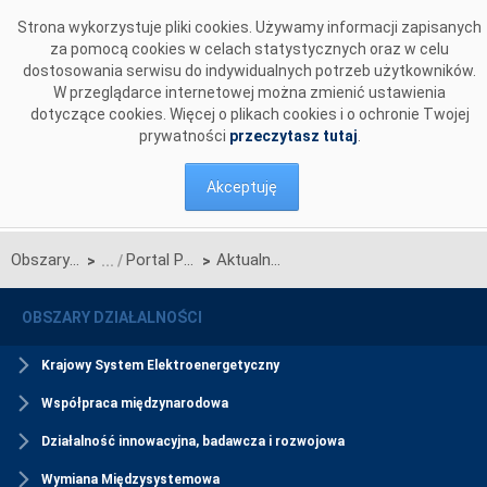
Przejdź do komentarzy
Strona wykorzystuje pliki cookies. Używamy informacji zapisanych
za pomocą cookies w celach statystycznych oraz w celu
dostosowania serwisu do indywidualnych potrzeb użytkowników.
W przeglądarce internetowej można zmienić ustawienia
dotyczące cookies. Więcej o plikach cookies i o ochronie Twojej
prywatności
przeczytasz tutaj
.
Akceptuję
Obszary działalności
Portal Partnera Biznesowego
Aktualności Portalu Partnera Biznesowego
>
>
OBSZARY DZIAŁALNOŚCI
Krajowy System Elektroenergetyczny
Współpraca międzynarodowa
Działalność innowacyjna, badawcza i rozwojowa
Wymiana Międzysystemowa