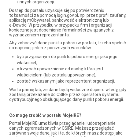
i innych organizacji.
Dostęp do portalu uzyskuje się po potwierdzeniu
tożsamości za pomocą login.gov.pl, np. przez profil zaufany,
aplikację mObywatel, bankowość elektroniczną lub
e‑Dowód. W przypadku w przypadku firm i organizacji
konieczne jest dopełnienie formalności związanych z
wyznaczeniem reprezentanta.
Aby zobaczyć dane punktu poboru w portalu, trzeba spełnić
co najmniej jeden z poniższych warunków:
być przypisanym do punktu poboru energii jako jego
właściciel,
otrzymać upoważnienie od osoby, która jest
właścicielem (lub została upoważnione),
zostać wskazanym jako reprezentant organizacji.
Warto pamiętać, że dane będą widoczne dopiero wtedy, gdy
zostaną przekazane do CSIRE przez operatora systemu
dystrybucyjnego obsługującego dany punkt poboru energii.
Co mogę zrobić w portalu MojeIRE?
Portal MojeIRE umożliwia przeglądanie i udostępnianie
danych zgromadzonych w CSIRE. Możesz przeglądać
zarówno swoje dane, jak i te, do których masz dostęp jako