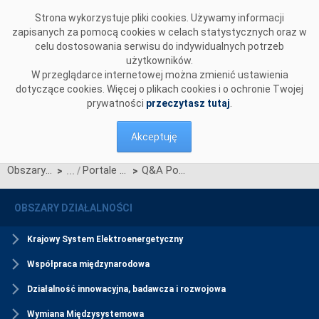
Przejdź do komentarzy
Strona wykorzystuje pliki cookies. Używamy informacji
zapisanych za pomocą cookies w celach statystycznych oraz w
celu dostosowania serwisu do indywidualnych potrzeb
użytkowników.
W przeglądarce internetowej można zmienić ustawienia
dotyczące cookies. Więcej o plikach cookies i o ochronie Twojej
prywatności
przeczytasz tutaj
.
Akceptuję
Obszary działalności
Portale CSIRE
Q&A Portale CSIRE
>
>
OBSZARY DZIAŁALNOŚCI
Krajowy System Elektroenergetyczny
Współpraca międzynarodowa
Działalność innowacyjna, badawcza i rozwojowa
Wymiana Międzysystemowa