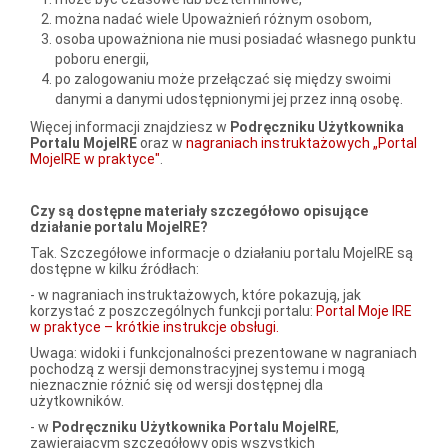
można nadać wiele Upoważnień różnym osobom,
osoba upoważniona nie musi posiadać własnego punktu
poboru energii,
po zalogowaniu może przełączać się między swoimi
danymi a danymi udostępnionymi jej przez inną osobę.
Więcej informacji znajdziesz w
Podręczniku Użytkownika
Portalu MojeIRE
oraz w
nagraniach instruktażowych „Portal
MojeIRE w praktyce"
.
Czy są dostępne materiały szczegółowo opisujące
działanie portalu MojeIRE?
Tak. Szczegółowe informacje o działaniu portalu MojeIRE są
dostępne w kilku źródłach:
- w nagraniach instruktażowych, które pokazują, jak
korzystać z poszczególnych funkcji portalu:
Portal Moje IRE
w praktyce – krótkie instrukcje obsługi.
Uwaga: widoki i funkcjonalności prezentowane w nagraniach
pochodzą z wersji demonstracyjnej systemu i mogą
nieznacznie różnić się od wersji dostępnej dla
użytkowników.
- w
Podręczniku Użytkownika Portalu MojeIRE
,
zawierającym szczegółowy opis wszystkich