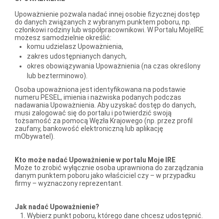
Upoważnienie pozwala nadać innej osobie fizycznej dostęp
do danych związanych z wybranym punktem poboru, np.
członkowi rodziny lub współpracownikowi. W Portalu MojeIRE
możesz samodzielnie określić:
komu udzielasz Upoważnienia,
zakres udostępnianych danych,
okres obowiązywania Upoważnienia (na czas określony
lub bezterminowo).
Osoba upoważniona jest identyfikowana na podstawie
numeru PESEL, imienia i nazwiska podanych podczas
nadawania Upoważnienia. Aby uzyskać dostęp do danych,
musi zalogować się do portalu i potwierdzić swoją
tożsamość za pomocą Węzła Krajowego (np. przez profil
zaufany, bankowość elektroniczną lub aplikację
mObywatel).
Kto może nadać Upoważnienie w portalu Moje IRE
Może to zrobić wyłącznie osoba uprawniona do zarządzania
danym punktem poboru jako właściciel czy – w przypadku
firmy – wyznaczony reprezentant.
Jak nadać Upoważnienie?
Wybierz punkt poboru, którego dane chcesz udostępnić.