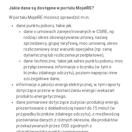
Jakie dane są dostępne w portalu MojeIRE?
W portalu MojeIRE możesz sprawdzić m.in.:
dane punktu poboru, takie jak:
dane o umowach zarejestrowanych w CSIRE, np.
rodzaj i okres obowiązywania umowy, nazwę
sprzedawcy, grupę taryfową, moc umowną, okres
rozliczeniowy oraz warunki specjalne (np. cenę
dynamiczną lub rozliczenia przedpłatowe),
dane techniczne, takie jak adres punktu poboru, moc
przyłączeniowa, informacje o liczniku (w tym o
liczniku zdalnego odczytu), poziom napięcia i inne
szczegółowe dane;
informacje o jakości energii elektrycznej, w tym raporty
dotyczące przerw w dostarczaniu energii i wskazań
produktu energetycznego;
dane pomiarowe dotyczące zużycia i produkcji energii,
prezentowane z dokładnością nawet do 15 minut (w
przypadku liczników zdalnego odczytu), z możliwością
porównania danych z różnych okresów, dla produktów
przekazywanych przez OSD zgodnych z
charakterystyką punktu pomiarowego;