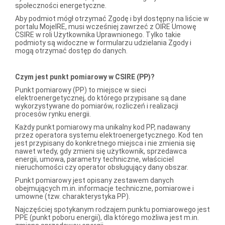
społeczności energetyczne.
Aby podmiot mógł otrzymać Zgodę i był dostępny na liście w
portalu MojeIRE, musi wcześniej zawrzeć z OIRE Umowę
CSIRE w roli Użytkownika Uprawnionego. Tylko takie
podmioty są widoczne w formularzu udzielania Zgody i
mogą otrzymać dostęp do danych.
Czym jest punkt pomiarowy w CSIRE (PP)?
Punkt pomiarowy (PP) to miejsce w sieci
elektroenergetycznej, do którego przypisane są dane
wykorzystywane do pomiarów, rozliczeń i realizacji
procesów rynku energii.
Każdy punkt pomiarowy ma unikalny kod PP, nadawany
przez operatora systemu elektroenergetycznego. Kod ten
jest przypisany do konkretnego miejsca i nie zmienia się
nawet wtedy, gdy zmieni się użytkownik, sprzedawca
energii, umowa, parametry techniczne, właściciel
nieruchomości czy operator obsługujący dany obszar.
Punkt pomiarowy jest opisany zestawem danych
obejmujących m.in. informacje techniczne, pomiarowe i
umowne (tzw. charakterystyka PP).
Najczęściej spotykanym rodzajem punktu pomiarowego jest
PPE (punkt poboru energii), dla którego możliwa jest m.in.