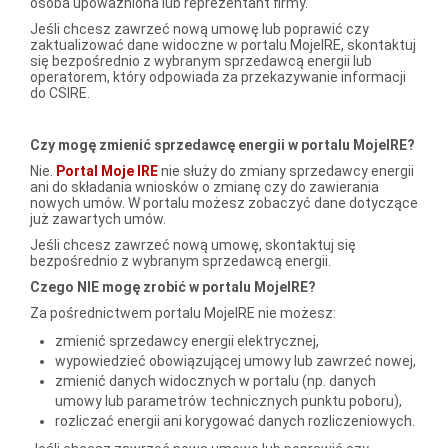
osoba upoważniona lub reprezentant firmy.
Jeśli chcesz zawrzeć nową umowę lub poprawić czy
zaktualizować dane widoczne w portalu MojeIRE, skontaktuj
się bezpośrednio z wybranym sprzedawcą energii lub
operatorem, który odpowiada za przekazywanie informacji
do CSIRE.
Czy mogę zmienić sprzedawcę energii w portalu MojeIRE?
Nie.
Portal Moje IRE
nie służy do zmiany sprzedawcy energii
ani do składania wniosków o zmianę czy do zawierania
nowych umów. W portalu możesz zobaczyć dane dotyczące
już zawartych umów.
Jeśli chcesz zawrzeć nową umowę, skontaktuj się
bezpośrednio z wybranym sprzedawcą energii.
Czego NIE mogę zrobić w portalu MojeIRE?
Za pośrednictwem portalu MojeIRE nie możesz:
zmienić sprzedawcy energii elektrycznej,
wypowiedzieć obowiązującej umowy lub zawrzeć nowej,
zmienić danych widocznych w portalu (np. danych
umowy lub parametrów technicznych punktu poboru),
rozliczać energii ani korygować danych rozliczeniowych.