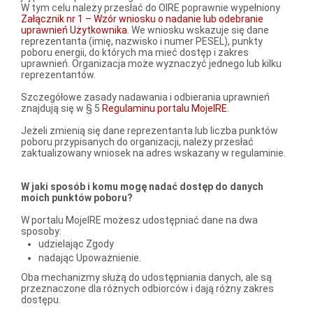
W tym celu należy przesłać do OIRE poprawnie wypełniony
Załącznik nr 1 – Wzór wniosku o nadanie lub odebranie
uprawnień Użytkownika
. We wniosku wskazuje się dane
reprezentanta (imię, nazwisko i numer PESEL), punkty
poboru energii, do których ma mieć dostęp i zakres
uprawnień. Organizacja może wyznaczyć jednego lub kilku
reprezentantów.
Szczegółowe zasady nadawania i odbierania uprawnień
znajdują się w § 5
Regulaminu portalu MojeIRE
.
Jeżeli zmienią się dane reprezentanta lub liczba punktów
poboru przypisanych do organizacji, należy przesłać
zaktualizowany wniosek na adres wskazany w regulaminie.
W jaki sposób i komu mogę nadać dostęp do danych
moich punktów poboru?
W portalu MojeIRE możesz udostępniać dane na dwa
sposoby:
udzielając Zgody
nadając Upoważnienie.
Oba mechanizmy służą do udostępniania danych, ale są
przeznaczone dla różnych odbiorców i dają różny zakres
dostępu.