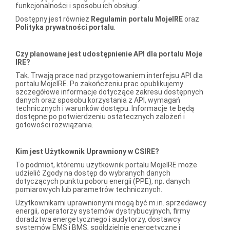
funkcjonalności i sposobu ich obsługi.
Dostępny jest również
Regulamin portalu MojeIRE
oraz
Polityka prywatności portalu
.
Czy planowane jest udostępnienie API dla portalu Moje
IRE?
Tak. Trwają prace nad przygotowaniem interfejsu API dla
portalu MojeIRE. Po zakończeniu prac opublikujemy
szczegółowe informacje dotyczące zakresu dostępnych
danych oraz sposobu korzystania z API, wymagań
technicznych i warunków dostępu. Informacje te będą
dostępne po potwierdzeniu ostatecznych założeń i
gotowości rozwiązania.
Kim jest Użytkownik Uprawniony w CSIRE?
To podmiot, któremu użytkownik portalu MojeIRE może
udzielić Zgody na dostęp do wybranych danych
dotyczących punktu poboru energii (PPE), np. danych
pomiarowych lub parametrów technicznych.
Użytkownikami uprawnionymi mogą być m.in. sprzedawcy
energii, operatorzy systemów dystrybucyjnych, firmy
doradztwa energetycznego i audytorzy, dostawcy
systemów EMS i BMS, spółdzielnie energetyczne i