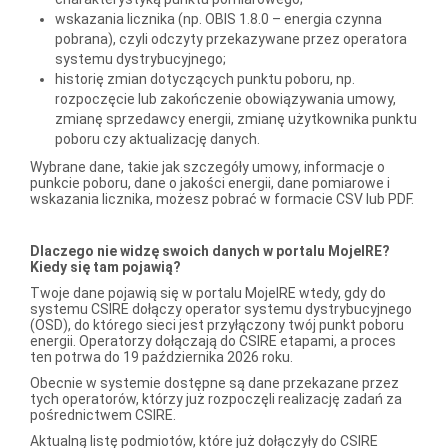
wskazania licznika (np. OBIS 1.8.0 – energia czynna
pobrana), czyli odczyty przekazywane przez operatora
systemu dystrybucyjnego;
historię zmian dotyczących punktu poboru, np.
rozpoczęcie lub zakończenie obowiązywania umowy,
zmianę sprzedawcy energii, zmianę użytkownika punktu
poboru czy aktualizację danych.
Wybrane dane, takie jak szczegóły umowy, informacje o
punkcie poboru, dane o jakości energii, dane pomiarowe i
wskazania licznika, możesz pobrać w formacie CSV lub PDF.
Dlaczego nie widzę swoich danych w portalu MojeIRE?
Kiedy się tam pojawią?
Twoje dane pojawią się w portalu MojeIRE wtedy, gdy do
systemu CSIRE dołączy operator systemu dystrybucyjnego
(OSD), do którego sieci jest przyłączony twój punkt poboru
energii. Operatorzy dołączają do CSIRE etapami, a proces
ten potrwa do 19 października 2026 roku.
Obecnie w systemie dostępne są dane przekazane przez
tych operatorów, którzy już rozpoczęli realizację zadań za
pośrednictwem CSIRE.
Aktualną listę podmiotów, które już dołączyły do CSIRE