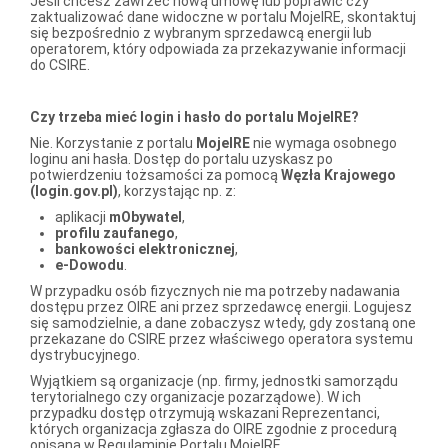
Jeśli chcesz zawrzeć nową umowę lub poprawić czy
zaktualizować dane widoczne w portalu MojeIRE, skontaktuj
się bezpośrednio z wybranym sprzedawcą energii lub
operatorem, który odpowiada za przekazywanie informacji
do CSIRE.
Czy trzeba mieć login i hasło do portalu MojeIRE?
Nie. Korzystanie z portalu
MojeIRE
nie wymaga osobnego
loginu ani hasła. Dostęp do portalu uzyskasz po
potwierdzeniu tożsamości za pomocą
Węzła Krajowego
(login.gov.pl)
, korzystając np. z:
aplikacji
mObywatel
,
profilu zaufanego
,
bankowości elektronicznej
,
e-Dowodu
.
W przypadku osób fizycznych nie ma potrzeby nadawania
dostępu przez OIRE ani przez sprzedawcę energii. Logujesz
się samodzielnie, a dane zobaczysz wtedy, gdy zostaną one
przekazane do CSIRE przez właściwego operatora systemu
dystrybucyjnego.
Wyjątkiem są organizacje (np. firmy, jednostki samorządu
terytorialnego czy organizacje pozarządowe). W ich
przypadku dostęp otrzymują wskazani Reprezentanci,
których organizacja zgłasza do OIRE zgodnie z procedurą
opisaną w Regulaminie Portalu MojeIRE.