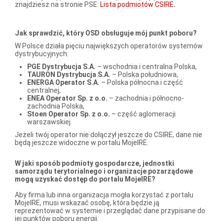
znajdziesz na stronie PSE:
Lista podmiotów CSIRE
.
Jak sprawdzić, który OSD obsługuje mój punkt poboru?
W Polsce działa pięciu największych operatorów systemów
dystrybucyjnych:
PGE Dystrybucja S.A.
– wschodnia i centralna Polska,
TAURON Dystrybucja S.A.
– Polska południowa,
ENERGA Operator S.A.
– Polska północna i część
centralnej,
ENEA Operator Sp. z o.o.
– zachodnia i północno-
zachodnia Polska,
Stoen Operator Sp. z o.o.
– część aglomeracji
warszawskiej.
Jeżeli twój operator nie dołączył jeszcze do CSIRE, dane nie
będą jeszcze widoczne w portalu MojeIRE.
W jaki sposób podmioty gospodarcze, jednostki
samorządu terytorialnego i organizacje pozarządowe
mogą uzyskać dostęp do portalu MojeIRE
?
Aby firma lub inna organizacja mogła korzystać z portalu
MojeIRE, musi wskazać osobę, która będzie ją
reprezentować w systemie i przeglądać dane przypisane do
jej punktów poboru energii.