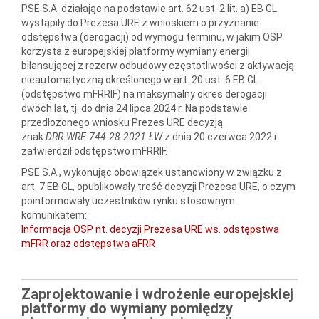
PSE S.A. działając na podstawie art. 62 ust. 2 lit. a) EB GL
wystąpiły do Prezesa URE z wnioskiem o przyznanie
odstępstwa (derogacji) od wymogu terminu, w jakim OSP
korzysta z europejskiej platformy wymiany energii
bilansującej z rezerw odbudowy częstotliwości z aktywacją
nieautomatyczną określonego w art. 20 ust. 6 EB GL
(odstępstwo mFRRIF) na maksymalny okres derogacji
dwóch lat, tj. do dnia 24 lipca 2024 r. Na podstawie
przedłożonego wniosku Prezes URE decyzją
znak
DRR.WRE.744.28.2021.ŁW
z dnia 20 czerwca 2022 r.
zatwierdził odstępstwo mFRRIF.
PSE S.A., wykonując obowiązek ustanowiony w związku z
art. 7 EB GL, opublikowały treść decyzji Prezesa URE, o czym
poinformowały uczestników rynku stosownym
komunikatem:
Informacja OSP nt. decyzji Prezesa URE ws. odstępstwa
mFRR oraz odstępstwa aFRR
Zaprojektowanie i wdrożenie europejskiej
platformy do wymiany pomiędzy