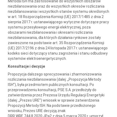
Metoda ISH ma zastosowanie do wszystkich obszarów
niezbilansowania oraz do wszystkich okresów rozliczania
niezbilansowania i wszystkich stanów systemu określonych
w art. 18 Rozporządzenia Komisji (UE) 2017/1485 z dnia 2
sierpnia 2017 r. ustanawiającego wytyczne dotyczące pracy
systemu przesyłowego energii elektrycznej, poza
obszarami niezbilansowania i okresami rozliczania
niezbilansowania, dla których działania rynkowe zostały
zawieszone na podstawie art. 35 Rozporządzenia Komisji
(UE) 2017/2196 z dnia 24 listopada 2017 r. ustanawiającego
kodeks sieci dotyczący stanu zagrożenia i stanu odbudowy
systemów elektroenergetycznych.
Konsultacje i decyzje
Propozycja dalszego sprecyzowania i zharmonizowania
rozliczania niezbilansowania (dalej: „Propozycja Metody
ISH”), była przedmiotem publicznych konsultacji. Po
przeprowadzeniu konsultacji, PSE S.A. przedłożyły do
zatwierdzenia przez Prezesa Urzędu Regulacji Energetyki
(dalej: „Prezes URE”) wniosek w sprawie zatwierdzenia
Propozycji Metody ISH. Na podstawie przedłożonego
wniosku, Prezes URE decyzją znak
DRR.WRE.744.8.2020.JPa2 z dnia 5 marca 2020 r. umorzył