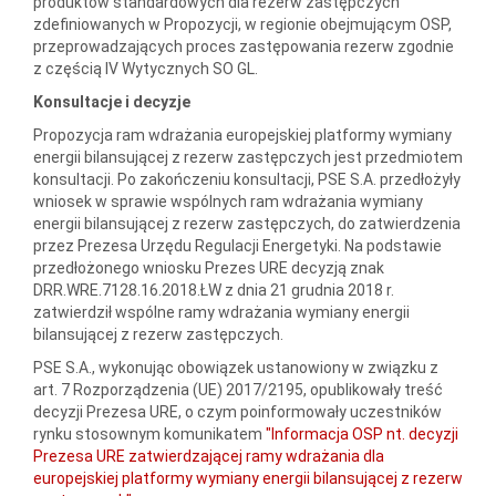
produktów standardowych dla rezerw zastępczych
zdefiniowanych w Propozycji, w regionie obejmującym OSP,
przeprowadzających proces zastępowania rezerw zgodnie
z częścią IV Wytycznych SO GL.
Konsultacje i decyzje
Propozycja ram wdrażania europejskiej platformy wymiany
energii bilansującej z rezerw zastępczych jest przedmiotem
konsultacji. Po zakończeniu konsultacji, PSE S.A. przedłożyły
wniosek w sprawie wspólnych ram wdrażania wymiany
energii bilansującej z rezerw zastępczych, do zatwierdzenia
przez Prezesa Urzędu Regulacji Energetyki. Na podstawie
przedłożonego wniosku Prezes URE decyzją znak
DRR.WRE.7128.16.2018.ŁW z dnia 21 grudnia 2018 r.
zatwierdził wspólne ramy wdrażania wymiany energii
bilansującej z rezerw zastępczych.
PSE S.A., wykonując obowiązek ustanowiony w związku z
art. 7 Rozporządzenia (UE) 2017/2195, opublikowały treść
decyzji Prezesa URE, o czym poinformowały uczestników
rynku stosownym komunikatem
"Informacja OSP nt. decyzji
Prezesa URE zatwierdzającej ramy wdrażania dla
europejskiej platformy wymiany energii bilansującej z rezerw