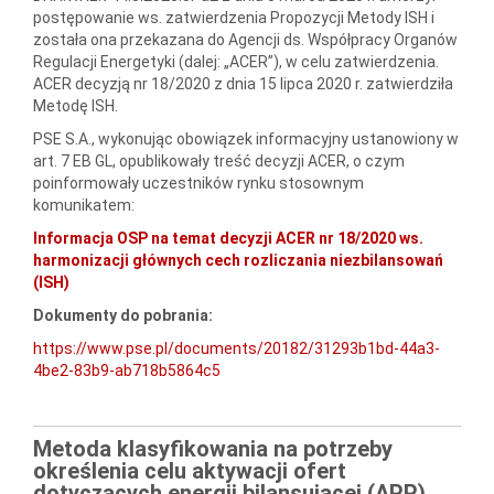
postępowanie ws. zatwierdzenia Propozycji Metody ISH i
została ona przekazana do Agencji ds. Współpracy Organów
Regulacji Energetyki (dalej: „ACER”), w celu zatwierdzenia.
ACER decyzją nr 18/2020 z dnia 15 lipca 2020 r. zatwierdziła
Metodę ISH.
PSE S.A., wykonując obowiązek informacyjny ustanowiony w
art. 7 EB GL, opublikowały treść decyzji ACER, o czym
poinformowały uczestników rynku stosownym
komunikatem:
Informacja OSP na temat decyzji ACER nr 18/2020 ws.
harmonizacji głównych cech rozliczania niezbilansowań
(ISH)
Dokumenty do pobrania:
https://www.pse.pl/documents/20182/31293b1bd-44a3-
4be2-83b9-ab718b5864c5
Metoda klasyfikowania na potrzeby
określenia celu aktywacji ofert
dotyczących energii bilansującej (APP)