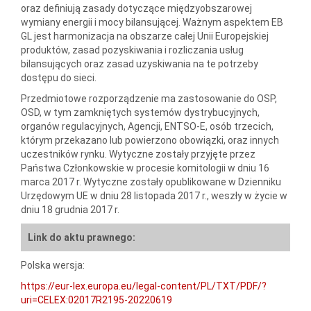
oraz definiują zasady dotyczące międzyobszarowej
wymiany energii i mocy bilansującej. Ważnym aspektem EB
GL jest harmonizacja na obszarze całej Unii Europejskiej
produktów, zasad pozyskiwania i rozliczania usług
bilansujących oraz zasad uzyskiwania na te potrzeby
dostępu do sieci.
Przedmiotowe rozporządzenie ma zastosowanie do OSP,
OSD, w tym zamkniętych systemów dystrybucyjnych,
organów regulacyjnych, Agencji, ENTSO-E, osób trzecich,
którym przekazano lub powierzono obowiązki, oraz innych
uczestników rynku. Wytyczne zostały przyjęte przez
Państwa Członkowskie w procesie komitologii w dniu 16
marca 2017 r. Wytyczne zostały opublikowane w Dzienniku
Urzędowym UE w dniu 28 listopada 2017 r., weszły w życie w
dniu 18 grudnia 2017 r.
Link do aktu prawnego:
Polska wersja:
https://eur-lex.europa.eu/legal-content/PL/TXT/PDF/?
uri=CELEX:02017R2195-20220619