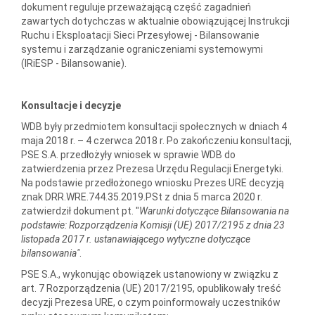
dokument reguluje przeważającą część zagadnień
zawartych dotychczas w aktualnie obowiązującej Instrukcji
Ruchu i Eksploatacji Sieci Przesyłowej - Bilansowanie
systemu i zarządzanie ograniczeniami systemowymi
(IRiESP - Bilansowanie).
Konsultacje i decyzje
WDB były przedmiotem konsultacji społecznych w dniach 4
maja 2018 r. – 4 czerwca 2018 r. Po zakończeniu konsultacji,
PSE S.A. przedłożyły wniosek w sprawie WDB do
zatwierdzenia przez Prezesa Urzędu Regulacji Energetyki.
Na podstawie przedłożonego wniosku Prezes URE decyzją
znak DRR.WRE.744.35.2019.PSt z dnia 5 marca 2020 r.
zatwierdził dokument pt. "
Warunki dotyczące Bilansowania na
podstawie: Rozporządzenia Komisji (UE) 2017/2195 z dnia 23
listopada 2017 r. ustanawiającego wytyczne dotyczące
bilansowania"
.
PSE S.A., wykonując obowiązek ustanowiony w związku z
art. 7 Rozporządzenia (UE) 2017/2195, opublikowały treść
decyzji Prezesa URE, o czym poinformowały uczestników