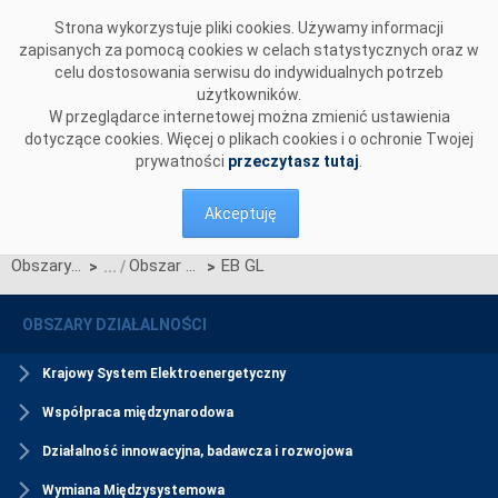
Przejdź do komentarzy
Strona wykorzystuje pliki cookies. Używamy informacji
zapisanych za pomocą cookies w celach statystycznych oraz w
celu dostosowania serwisu do indywidualnych potrzeb
użytkowników.
W przeglądarce internetowej można zmienić ustawienia
dotyczące cookies. Więcej o plikach cookies i o ochronie Twojej
prywatności
przeczytasz tutaj
.
Akceptuję
Obszary działalności
Obszar Rynkowy
EB GL
>
>
OBSZARY DZIAŁALNOŚCI
Krajowy System Elektroenergetyczny
Współpraca międzynarodowa
Działalność innowacyjna, badawcza i rozwojowa
Wymiana Międzysystemowa