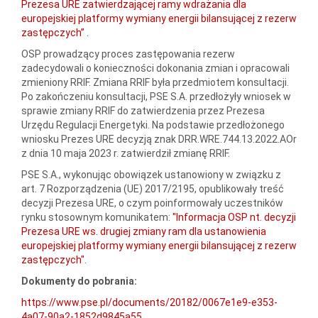
Prezesa URE zatwierdzającej ramy wdrażania dla
europejskiej platformy wymiany energii bilansującej z rezerw
zastępczych”
.
OSP prowadzący proces zastępowania rezerw
zadecydowali o konieczności dokonania zmian i opracowali
zmieniony RRIF. Zmiana RRIF była przedmiotem konsultacji.
Po zakończeniu konsultacji, PSE S.A. przedłożyły wniosek w
sprawie zmiany RRIF do zatwierdzenia przez Prezesa
Urzędu Regulacji Energetyki. Na podstawie przedłożonego
wniosku Prezes URE decyzją znak DRR.WRE.744.13.2022.AOr
z dnia 10 maja 2023 r. zatwierdził zmianę RRIF.
PSE S.A., wykonując obowiązek ustanowiony w związku z
art. 7 Rozporządzenia (UE) 2017/2195, opublikowały treść
decyzji Prezesa URE, o czym poinformowały uczestników
rynku stosownym komunikatem:
"Informacja OSP nt. decyzji
Prezesa URE ws. drugiej zmiany ram dla ustanowienia
europejskiej platformy wymiany energii bilansującej z rezerw
zastępczych"
.
Dokumenty do pobrania:
https://www.pse.pl/documents/20182/0067e1e9-e353-
4a07-90a2-1852d9845a55