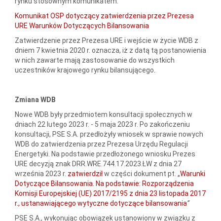
rynku stosownym komunikatem:
Komunikat OSP dotyczący zatwierdzenia przez Prezesa
URE Warunków Dotyczących Bilansowania
Zatwierdzenie przez Prezesa URE i wejście w życie WDB z
dniem 7 kwietnia 2020 r. oznacza, iż z datą tą postanowienia
w nich zawarte mają zastosowanie do wszystkich
uczestników krajowego rynku bilansującego.
Zmiana WDB
Nowe WDB były przedmiotem konsultacji społecznych w
dniach 22 lutego 2023 r. - 5 maja 2023 r. Po zakończeniu
konsultacji, PSE S.A. przedłożyły wniosek w sprawie nowych
WDB do zatwierdzenia przez Prezesa Urzędu Regulacji
Energetyki. Na podstawie przedłożonego wniosku Prezes
URE decyzją znak DRR.WRE.744.17.2023.ŁW z dnia 27
września 2023 r.
zatwierdził
w części dokument pt. „
Warunki
Dotyczące Bilansowania. Na podstawie: Rozporządzenia
Komisji Europejskiej (UE) 2017/2195 z dnia 23 listopada 2017
r., ustanawiającego wytyczne dotyczące bilansowania
”
PSE S.A., wykonując obowiązek ustanowiony w związku z