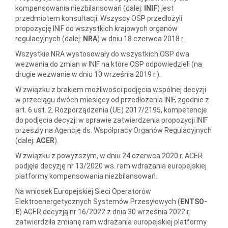
kompensowania niezbilansowań (dalej:
INIF
) jest
przedmiotem konsultacji. Wszyscy OSP przedłożyli
propozycję INIF do wszystkich krajowych organów
regulacyjnych (dalej:
NRA
) w dniu 18 czerwca 2018 r.
Wszystkie NRA wystosowały do wszystkich OSP dwa
wezwania do zmian w INIF na które OSP odpowiedzieli (na
drugie wezwanie w dniu 10 września 2019 r.).
W związku z brakiem możliwości podjęcia wspólnej decyzji
w przeciągu dwóch miesięcy od przedłożenia INIF, zgodnie z
art. 6 ust. 2. Rozporządzenia (UE) 2017/2195, kompetencje
do podjęcia decyzji w sprawie zatwierdzenia propozycji INIF
przeszły na Agencję ds. Współpracy Organów Regulacyjnych
(dalej:
ACER
).
W związku z powyższym, w dniu 24 czerwca 2020 r. ACER
podjęła decyzję nr 13/2020 ws. ram wdrażania europejskiej
platformy kompensowania niezbilansowań.
Na wniosek Europejskiej Sieci Operatorów
Elektroenergetycznych Systemów Przesyłowych (
ENTSO-
E
) ACER decyzją nr 16/2022 z dnia 30 września 2022 r.
zatwierdziła zmianę ram wdrażania europejskiej platformy