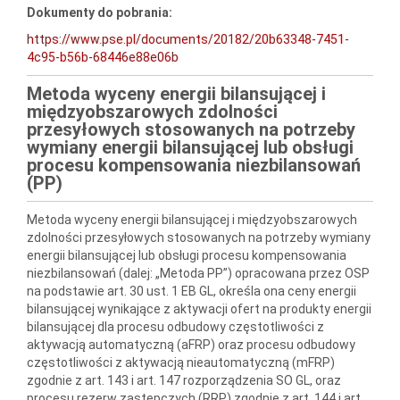
Dokumenty do pobrania:
https://www.pse.pl/documents/20182/20b63348-7451-
4c95-b56b-68446e88e06b
Metoda wyceny energii bilansującej i
międzyobszarowych zdolności
przesyłowych stosowanych na potrzeby
wymiany energii bilansującej lub obsługi
procesu kompensowania niezbilansowań
(PP)
Metoda wyceny energii bilansującej i międzyobszarowych
zdolności przesyłowych stosowanych na potrzeby wymiany
energii bilansującej lub obsługi procesu kompensowania
niezbilansowań (dalej: „Metoda PP”) opracowana przez OSP
na podstawie art. 30 ust. 1 EB GL, określa ona ceny energii
bilansującej wynikające z aktywacji ofert na produkty energii
bilansującej dla procesu odbudowy częstotliwości z
aktywacją automatyczną (aFRP) oraz procesu odbudowy
częstotliwości z aktywacją nieautomatyczną (mFRP)
zgodnie z art. 143 i art. 147 rozporządzenia SO GL, oraz
procesu rezerw zastępczych (RRP) zgodnie z art. 144 i art.