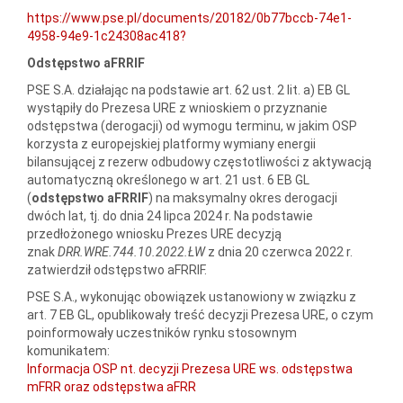
https://www.pse.pl/documents/20182/0b77bccb-74e1-
4958-94e9-1c24308ac418?
Odstępstwo aFRRIF
PSE S.A. działając na podstawie art. 62 ust. 2 lit. a) EB GL
wystąpiły do Prezesa URE z wnioskiem o przyznanie
odstępstwa (derogacji) od wymogu terminu, w jakim OSP
korzysta z europejskiej platformy wymiany energii
bilansującej z rezerw odbudowy częstotliwości z aktywacją
automatyczną określonego w art. 21 ust. 6 EB GL
(
odstępstwo aFRRIF
) na maksymalny okres derogacji
dwóch lat, tj. do dnia 24 lipca 2024 r. Na podstawie
przedłożonego wniosku Prezes URE decyzją
znak
DRR.WRE.744.10.2022.ŁW
z dnia 20 czerwca 2022 r.
zatwierdził odstępstwo aFRRIF.
PSE S.A., wykonując obowiązek ustanowiony w związku z
art. 7 EB GL, opublikowały treść decyzji Prezesa URE, o czym
poinformowały uczestników rynku stosownym
komunikatem:
Informacja OSP nt. decyzji Prezesa URE ws. odstępstwa
mFRR oraz odstępstwa aFRR