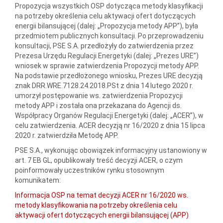
Propozycja wszystkich OSP dotycząca metody klasyfikacji
na potrzeby określenia celu aktywacji ofert dotyczących
energii bilansującej (dalej: „Propozycja metody APP”), była
przedmiotem publicznych konsultacji. Po przeprowadzeniu
konsultacji, PSE S.A. przedłożyły do zatwierdzenia przez
Prezesa Urzędu Regulacji Energetyki (dalej: „Prezes URE”)
wniosek w sprawie zatwierdzenia Propozycji metody APP.
Na podstawie przedłożonego wniosku, Prezes URE decyzją
znak DRR.WRE.7128.24.2018.PSt z dnia 14 lutego 2020 r.
umorzył postępowanie ws. zatwierdzenia Propozycji
metody APP i została ona przekazana do Agencji ds.
Współpracy Organów Regulacji Energetyki (dalej: „ACER”), w
celu zatwierdzenia. ACER decyzją nr 16/2020 z dnia 15 lipca
2020 r. zatwierdziła Metodę APP.
PSE S.A., wykonując obowiązek informacyjny ustanowiony w
art. 7 EB GL, opublikowały treść decyzji ACER, o czym
poinformowały uczestników rynku stosownym
komunikatem:
Informacja OSP na temat decyzji ACER nr 16/2020 ws.
metody klasyfikowania na potrzeby określenia celu
aktywacji ofert dotyczących energii bilansującej (APP)