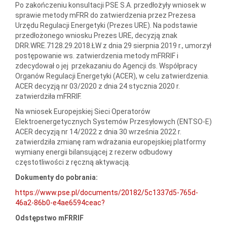
Po zakończeniu konsultacji PSE S.A. przedłożyły wniosek w
sprawie metody mFRR do zatwierdzenia przez Prezesa
Urzędu Regulacji Energetyki (Prezes URE). Na podstawie
przedłożonego wniosku Prezes URE, decyzją znak
DRR.WRE.7128.29.2018.ŁW z dnia 29 sierpnia 2019 r., umorzył
postępowanie ws. zatwierdzenia metody mFRRIF i
zdecydował o jej przekazaniu do Agencji ds. Współpracy
Organów Regulacji Energetyki (ACER), w celu zatwierdzenia.
ACER decyzją nr 03/2020 z dnia 24 stycznia 2020 r.
zatwierdziła mFRRIF.
Na wniosek Europejskiej Sieci Operatorów
Elektroenergetycznych Systemów Przesyłowych (ENTSO-E)
ACER decyzją nr 14/2022 z dnia 30 września 2022 r.
zatwierdziła zmianę ram wdrażania europejskiej platformy
wymiany energii bilansującej z rezerw odbudowy
częstotliwości z ręczną aktywacją.
Dokumenty do pobrania:
https://www.pse.pl/documents/20182/5c1337d5-765d-
46a2-86b0-e4ae6594ceac?
Odstępstwo mFRRIF