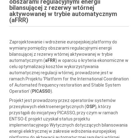
obszarami regulacyjnymi energii
bilansującej z rezerwy wtórnej
aktywowanej w trybie automatycznym
(aFRR)
Zaprojektowanie i wdrożenie europejskiej platformy do
wymiany pomiędzy obszarami regulacyjnymi energii
bilansującej z rezerwy wtórnej aktywowanej w trybie
automatycznym (
aFRR
) w oparciu o kryteria ekonomiczne w
celu optymalizacji kosztów wykorzystywania
automatycznej regulacji wtórnej, prowadzone jest w
ramach Projektu ‘Platform for the International Coordination
of Automated frequency restoration and Stable System
Operation’ (
PICASSO
).
Projekt jest prowadzony przez operatorów systemów
przesyłowych elektroenergetycznych (
OSP
), którzy
przystąpili do inicjatywy PICASSO, przy czym w ramach
ENTSO-E projekt uzyskał status projektu
implementacyjnego Wytycznych dotyczących bilansowania
energii elektrycznej w zakresie wdrożenia europejskiej
platformy do aktywacji automatycznej regulacji wtórnej