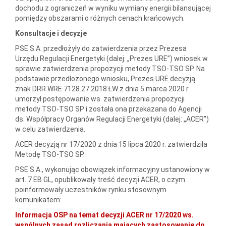
dochodu z ograniczeń w wyniku wymiany energii bilansującej
pomiędzy obszarami o różnych cenach krańcowych.
Konsultacje i decyzje
PSE S.A. przedłożyły do zatwierdzenia przez Prezesa
Urzędu Regulacji Energetyki (dalej: „Prezes URE”) wniosek w
sprawie zatwierdzenia propozycji metody TSO-TSO SP. Na
podstawie przedłożonego wniosku, Prezes URE decyzją
znak DRR.WRE.7128.27.2018.ŁW z dnia 5 marca 2020 r.
umorzył postępowanie ws. zatwierdzenia propozycji
metody TSO-TSO SP i została ona przekazana do Agencji
ds. Współpracy Organów Regulacji Energetyki (dalej: „ACER”)
w celu zatwierdzenia.
ACER decyzją nr 17/2020 z dnia 15 lipca 2020 r. zatwierdziła
Metodę TSO-TSO SP.
PSE S.A., wykonując obowiązek informacyjny ustanowiony w
art. 7 EB GL, opublikowały treść decyzji ACER, o czym
poinformowały uczestników rynku stosownym
komunikatem:
Informacja OSP na temat decyzji ACER nr 17/2020 ws.
wspólnych zasad rozliczania mających zastosowanie do