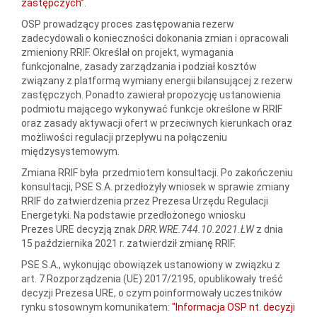
zastępczych”
.
OSP prowadzący proces zastępowania rezerw
zadecydowali o konieczności dokonania zmian i opracowali
zmieniony RRIF. Określał on projekt, wymagania
funkcjonalne, zasady zarządzania i podział kosztów
związany z platformą wymiany energii bilansującej z rezerw
zastępczych. Ponadto zawierał propozycję ustanowienia
podmiotu mającego wykonywać funkcje określone w RRIF
oraz zasady aktywacji ofert w przeciwnych kierunkach oraz
możliwości regulacji przepływu na połączeniu
międzysystemowym.
Zmiana RRIF była przedmiotem konsultacji. Po zakończeniu
konsultacji, PSE S.A. przedłożyły wniosek w sprawie zmiany
RRIF do zatwierdzenia przez Prezesa Urzędu Regulacji
Energetyki. Na podstawie przedłożonego wniosku
Prezes URE decyzją znak
DRR.WRE.744.10.2021.ŁW
z dnia
15 października 2021 r. zatwierdził zmianę RRIF.
PSE S.A., wykonując obowiązek ustanowiony w związku z
art. 7 Rozporządzenia (UE) 2017/2195, opublikowały treść
decyzji Prezesa URE, o czym poinformowały uczestników
rynku stosownym komunikatem:
"Informacja OSP nt. decyzji