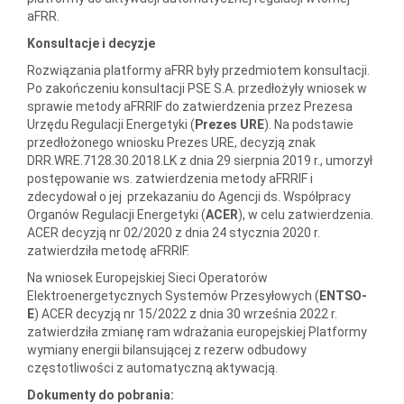
aFRR.
Konsultacje i decyzje
Rozwiązania platformy aFRR były przedmiotem konsultacji.
Po zakończeniu konsultacji PSE S.A. przedłożyły wniosek w
sprawie metody aFRRIF do zatwierdzenia przez Prezesa
Urzędu Regulacji Energetyki (
Prezes URE
). Na podstawie
przedłożonego wniosku Prezes URE, decyzją znak
DRR.WRE.7128.30.2018.LK z dnia 29 sierpnia 2019 r., umorzył
postępowanie ws. zatwierdzenia metody aFRRIF i
zdecydował o jej przekazaniu do Agencji ds. Współpracy
Organów Regulacji Energetyki (
ACER
), w celu zatwierdzenia.
ACER decyzją nr 02/2020 z dnia 24 stycznia 2020 r.
zatwierdziła metodę aFRRIF.
Na wniosek Europejskiej Sieci Operatorów
Elektroenergetycznych Systemów Przesyłowych (
ENTSO-
E
) ACER decyzją nr 15/2022 z dnia 30 września 2022 r.
zatwierdziła zmianę ram wdrażania europejskiej Platformy
wymiany energii bilansującej z rezerw odbudowy
częstotliwości z automatyczną aktywacją.
Dokumenty do pobrania: