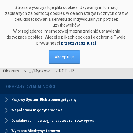
Przejdź do komentarzy
Strona wykorzystuje pliki cookies. Używamy informacji
zapisanych za pomocą cookies w celach statystycznych oraz w
celu dostosowania serwisu do indywidualnych potrzeb
użytkowników.
W przeglądarce internetowej można zmienić ustawienia
dotyczące cookies. Więcej o plikach cookies i o ochronie Twojej
prywatności
przeczytasz tutaj
.
Akceptuję
Obszary działalności
Rynkowe ceny energii
RCE - Rynkowa cena energii elektrycznej dla okresu rozliczenia niezbilansowania
>
>
OBSZARY DZIAŁALNOŚCI
Krajowy System Elektroenergetyczny
Współpraca międzynarodowa
Działalność innowacyjna, badawcza i rozwojowa
Wymiana Międzysystemowa