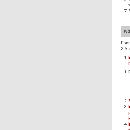
Wd
Poni
S.A.