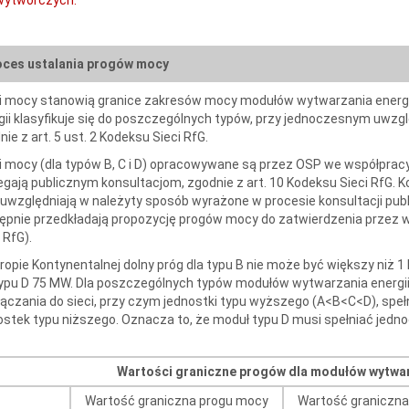
oces ustalania progów mocy
i mocy stanowią granice zakresów mocy modułów wytwarzania energi
gii klasyfikuje się do poszczególnych typów, przy jednoczesnym uwzgl
ie z art. 5 ust. 2 Kodeksu Sieci RfG.
i mocy (dla typów B, C i D) opracowywane są przez OSP we współpracy
egają publicznym konsultacjom, zgodnie z art. 10 Kodeksu Sieci RfG. K
uwzględniają w należyty sposób wyrażone w procesie konsultacji publ
ępnie przedkładają propozycję progów mocy do zatwierdzenia przez wł
 RfG).
ropie Kontynentalnej dolny próg dla typu B nie może być większy niż 1
typu D 75 MW. Dla poszczególnych typów modułów wytwarzania energi
łączania do sieci, przy czym jednostki typu wyższego (A<B<C<D), sp
ostek typu niższego. Oznacza to, że moduł typu D musi spełniać jedn
Wartości graniczne progów dla modułów wytwarza
Wartość graniczna progu mocy
Wartość graniczn