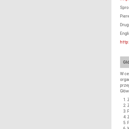
Spro
Pier
Drug
Engli
http
Gł
W ce
orga
prze
Głów