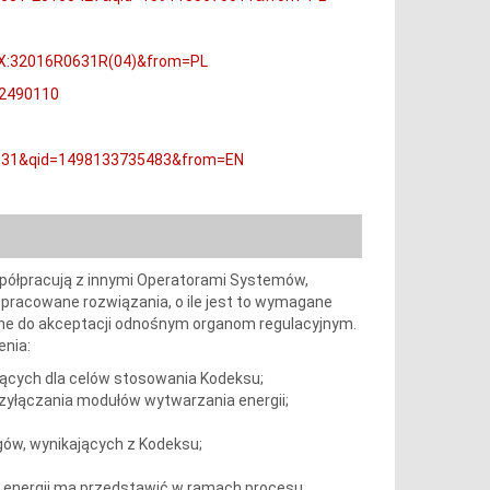
LEX:32016R0631R(04)&from=PL
02490110
R0631&qid=1498133735483&from=EN
współpracują z innymi Operatorami Systemów,
Opracowane rozwiązania, o ile jest to wymagane
ane do akceptacji odnośnym organom regulacyjnym.
enia:
ejących dla celów stosowania Kodeksu;
yłączania modułów wytwarzania energii;
ów, wynikających z Kodeksu;
a energii ma przedstawić w ramach procesu