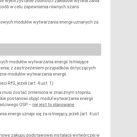
we wykorzystanie zdolności zakładów wytwarzania
posób w celu zapewnienia równych szans
 nowych modułów wytwarzania energii uznanych za
wych modułów wytwarzania energii. Istniejące
zenia, z zastrzeżeniem przypadków dotyczących
zne modułów wytwarzania energii.
 RfG, jeżeli (art. 4 ust. 1):
a musi zostać zmieniona w znacznym stopniu;
kie postanowi objąć moduł wytwarzania energii
właściwego OSP –
nie jest to planowane
.
nergii uznaje się za istniejący, jeżeli (art. 4 ust.
 umowę zakupu podstawowej instalacji wytwórczej w