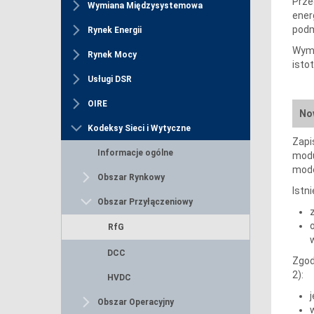
Prze
Wymiana Międzysystemowa
ener
podm
Rynek Energii
Wymo
Rynek Mocy
isto
Usługi DSR
OIRE
Now
Kodeksy Sieci i Wytyczne
Zapi
Informacje ogólne
modu
mode
Obszar Rynkowy
Istn
Obszar Przyłączeniowy
RfG
DCC
Zgod
2):
HVDC
Obszar Operacyjny