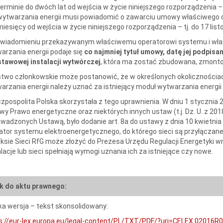
terminie do dwóch lat od wejścia w życie niniejszego rozporządzenia – t
wytwarzania energii musi powiadomić o zawarciu umowy właściwego o
miesięcy od wejścia w życie niniejszego rozporządzenia – tj. do 17 list
wiadomieniu przekazywanym właściwemu operatorowi systemu i właś
arzania energii podaje się
co najmniej tytuł umowy, datę jej podpisan
tawowej instalacji wytwórczej
, która ma zostać zbudowana, zmonto
two członkowskie może postanowić, że w określonych okolicznościach
arzania energii należy uznać za istniejący moduł wytwarzania energii
zpospolita Polska skorzystała z tego uprawnienia. W dniu 1 stycznia 20
wy Prawo energetyczne oraz niektórych innych ustaw (t.j. Dz. U. z 2018
wadzonych Ustawą, było dodanie art. 8a do ustawy z dnia 10 kwietnia 
ator systemu elektroenergetycznego, do którego sieci są przyłączane 
ksie Sieci RfG może złożyć do Prezesa Urzędu Regulacji Energetyki wn
alacje lub sieci spełniają wymogi uznania ich za istniejące czy nowe.
nk do aktu prawnego:
ka wersja – tekst skonsolidowany:
s://eur-lex.europa.eu/legal-content/PL/TXT/PDF/?uri=CELEX:020