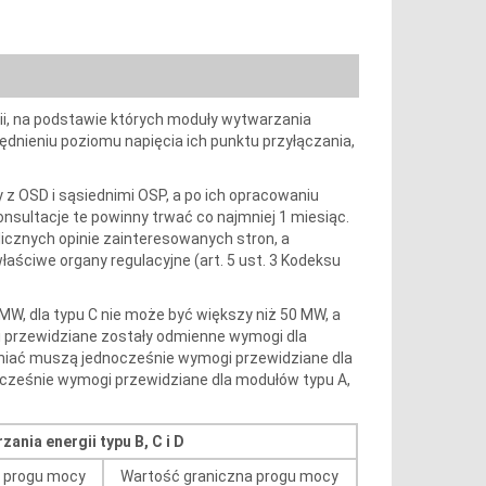
i, na podstawie których moduły wytwarzania
ędnieniu poziomu napięcia ich punktu przyłączania,
 z OSD i sąsiednimi OSP, a po ich opracowaniu
onsultacje te powinny trwać co najmniej 1 miesiąc.
icznych opinie zainteresowanych stron, a
aściwe organy regulacyjne (art. 5 ust. 3 Kodeksu
 MW, dla typu C nie może być większy niż 50 MW, a
i przewidziane zostały odmienne wymogi dla
ełniać muszą jednocześnie wymogi przewidziane dla
ocześnie wymogi przewidziane dla modułów typu A,
nia energii typu B, C i D
a progu mocy
Wartość graniczna progu mocy