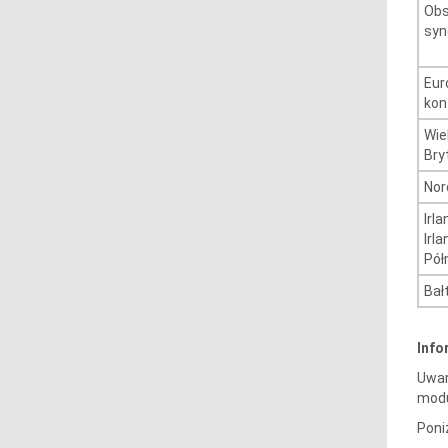
Obs
syn
Eur
kon
Wie
Bry
Nor
Irla
Irla
Pół
Bał
Info
Uwar
modu
Poni