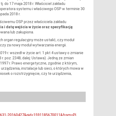
j. do 17 maja 2018 r. Właściciel zakładu
peratora systemu i właściwego OSP w terminie 30
opada 2018 r.
ciwemu OSP przez właściciela zakładu
ia i datę wejścia w życie oraz specyfikację
wana lub zakupiona.
 organ regulacyjny może ustalić, czy moduł
 czy za nowy moduł wytwarzania energii.
19 r. wszedł w życie art. 1 pkt 4 ustawy o zmianie
 r. poz. 2348; dalej: Ustawa). Jedną ze zmian
1997 r. Prawo energetyczne, zgodnie z którym,
urządzenia, instalacje lub sieci, o których mowa w
iosek o rozstrzygnięcie, czy te urządzenia,
16R0631-20160427&qid=1591185670011&from=PL