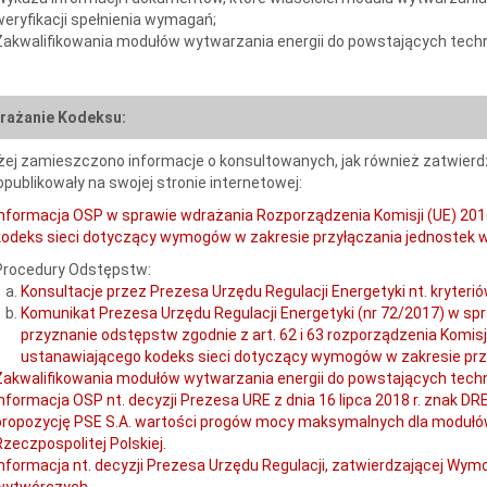
weryfikacji spełnienia wymagań;
Zakwalifikowania modułów wytwarzania energii do powstających techno
rażanie Kodeksu:
żej zamieszczono informacje o konsultowanych, jak również zatwier
 opublikowały na swojej stronie internetowej:
Informacja OSP w sprawie wdrażania Rozporządzenia Komisji (UE) 2016
kodeks sieci dotyczący wymogów w zakresie przyłączania jednostek 
Procedury Odstępstw:
Konsultacje przez Prezesa Urzędu Regulacji Energetyki nt. kryter
Komunikat Prezesa Urzędu Regulacji Energetyki (nr 72/2017) w sp
przyznanie odstępstw zgodnie z art. 62 i 63 rozporządzenia Komisji
ustanawiającego kodeks sieci dotyczący wymogów w zakresie przy
Zakwalifikowania modułów wytwarzania energii do powstających techno
Informacja OSP nt. decyzji Prezesa URE z dnia 16 lipca 2018 r. znak D
propozycję PSE S.A. wartości progów mocy maksymalnych dla modułów w
Rzeczpospolitej Polskiej.
Informacja nt. decyzji Prezesa Urzędu Regulacji, zatwierdzającej Wym
wytwórczych.