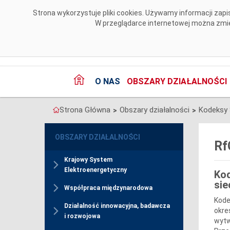
Przejdź do komentarzy
Strona wykorzystuje pliki cookies. Używamy informacji za
W przeglądarce internetowej można zmien
O NAS
OBSZARY DZIAŁALNOŚCI
Strona Główna
Obszary działalności
Kodeksy 
>
>
OBSZARY DZIAŁALNOŚCI
Rf
Krajowy System
Elektroenergetyczny
Kod
sie
Współpraca międzynarodowa
Kode
Działalność innowacyjna, badawcza
okre
i rozwojowa
wytw