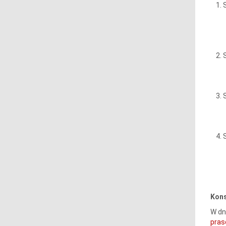
Kons
W dn
pras