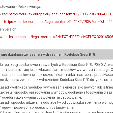
stowanie - Polska wersja:
wsze:
https://eur-lex.europa.eu/legal-content/PL/TXT/PDF/?uri=CE
ie:
https://eur-lex.europa.eu/legal-content/PL/TXT/PDF/?uri=OJ:L_2
sh version:
://eur-lex.europa.eu/legal-content/EN/TXT/PDF/?uri=CELEX:32016
ówne działania związane z wdrażaniem Kodeksu Sieci RfG:
lu realizacji postanowień zawartych w Kodeksie Sieci RfG, PSE S.A. 
nami administracji oraz właścicielami modułów wytwarzania energii. 
pisami, konsultowane są z uczestnikami rynku i następnie przedkład
ne działania związane z wdrożeniem Kodeksu Sieci RfG dotyczą ustal
Zasad kwalifikacji modułów wytwarzania energii jako nowych lub istni
Zakresu i sposobu opracowania wymogów ogólnego stosowania dla prz
Procedury uzyskiwania pozwolenia na użytkowanie;
Zasad i sposobu udzielania odstępstw od obowiązku spełnienia wymog
Progów mocowych i procesu ich ustanawiania;
Wykazu informacji i dokumentów, które właściciel modułu wytwarzani