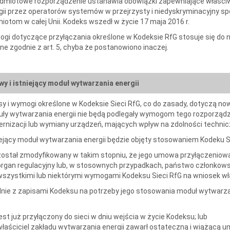
dmiotowe rozporządzenie ustanawia obowiązki zapewniające właści
gii przez operatorów systemów w przejrzysty i niedyskryminacyjny s
iotom w całej Unii. Kodeks wszedł w życie 17 maja 2016 r.
gi dotyczące przyłączania określone w Kodeksie RfG stosuje się do
tne zgodnie z art. 5, chyba że postanowiono inaczej.
y i istniejący moduł wytwarzania energii
sy i wymogi określone w Kodeksie Sieci RfG, co do zasady, dotyczą no
ły wytwarzania energii nie będą podlegały wymogom tego rozporząd
rnizacji lub wymiany urządzeń, mających wpływ na zdolności technic
iejący moduł wytwarzania energii będzie objęty stosowaniem Kodeku Sieci
został zmodyfikowany w takim stopniu, że jego umowa przyłączeniow
organ regulacyjny lub, w stosownych przypadkach, państwo członkows
wszystkimi lub niektórymi wymogami Kodeksu Sieci RfG na wniosek 
nie z zapisami Kodeksu na potrzeby jego stosowania moduł wytwarzania e
jest już przyłączony do sieci w dniu wejścia w życie Kodeksu; lub
właściciel zakładu wytwarzania energii zawarł ostateczną i wiążącą