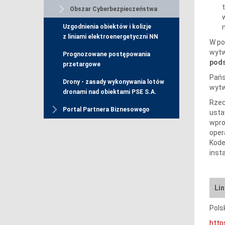
Obszar Cyberbezpieczeństwa
Uzgodnienia obiektów i kolizje
z liniami elektroenergetyczni NN
W po
wytw
Prognozowane postępowania
pods
przetargowe
Pańs
Drony - zasady wykonywania lotów
wytw
dronami nad obiektami PSE S.A.
Rzec
Portal Partnera Biznesowego
usta
wpro
oper
Kode
inst
Li
Pols
http