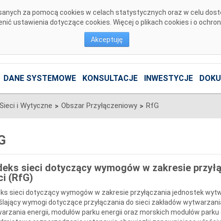
pisanych za pomocą cookies w celach statystycznych oraz w celu dos
ić ustawienia dotyczące cookies. Więcej o plikach cookies i o ochro
Akceptuję
DANE SYSTEMOWE
KONSULTACJE
INWESTYCJE
DOKU
Sieci i Wytyczne
Obszar Przyłączeniowy
RfG
>
>
G
eks sieci dotyczący wymogów w zakresie przył
ci (RfG)
ks sieci dotyczący wymogów w zakresie przyłączania jednostek wytwó
ślający wymogi dotyczące przyłączania do sieci zakładów wytwarzani
arzania energii, modułów parku energii oraz morskich modułów parku