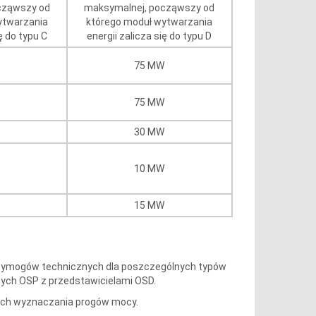
cząwszy od
maksymalnej, począwszy od
ytwarzania
którego moduł wytwarzania
ę do typu C
energii zalicza się do typu D
75 MW
75 MW
30 MW
10 MW
15 MW
o wymogów technicznych dla poszczególnych typów
ych OSP z przedstawicielami OSD.
ych wyznaczania progów mocy.