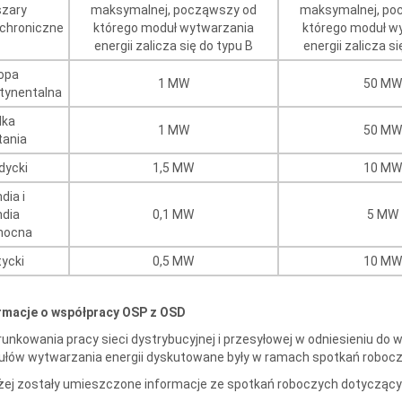
zary
maksymalnej, począwszy od
maksymalnej, po
chroniczne
którego moduł wytwarzania
którego moduł w
energii zalicza się do typu B
energii zalicza si
opa
1 MW
50 MW
tynentalna
lka
1 MW
50 MW
tania
dycki
1,5 MW
10 MW
ndia i
ndia
0,1 MW
5 MW
nocna
tycki
0,5 MW
10 MW
rmacje o współpracy OSP z OSD
unkowania pracy sieci dystrybucyjnej i przesyłowej w odniesieniu d
łów wytwarzania energii dyskutowane były w ramach spotkań robocz
żej zostały umieszczone informacje ze spotkań roboczych dotycząc