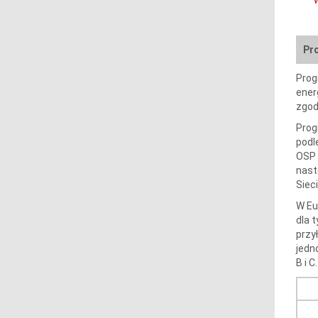
Pr
Prog
ener
zgodn
Prog
podl
OSP 
nast
Sieci
W Eu
dla 
przy
jedn
B i C.