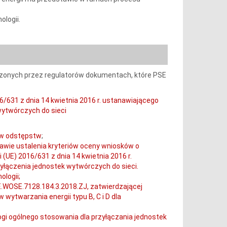
logii.
dzonych przez regulatorów dokumentach, które PSE
/631 z dnia 14 kwietnia 2016 r. ustanawiającego
wytwórczych do sieci
iów odstępstw
;
rawie ustalenia kryteriów oceny wniosków o
 (UE) 2016/631 z dnia 14 kwietnia 2016 r.
łączenia jednostek wytwórczych do sieci.
logii;
RE.WOSE.7128.184.3.2018.ZJ, zatwierdzającej
ytwarzania energii typu B, C i D dla
ogi ogólnego stosowania dla przyłączania jednostek