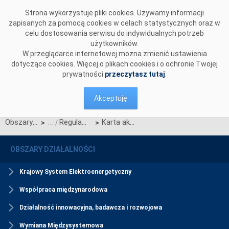
Przejdź do komentarzy
Strona wykorzystuje pliki cookies. Używamy informacji
zapisanych za pomocą cookies w celach statystycznych oraz w
celu dostosowania serwisu do indywidualnych potrzeb
użytkowników.
W przeglądarce internetowej można zmienić ustawienia
dotyczące cookies. Więcej o plikach cookies i o ochronie Twojej
prywatności
przeczytasz tutaj
.
Akceptuję
Obszary działalności
Regulamin Rynku Mocy
Karta aktualizacji nr RRM/Z/9/2024
>
>
OBSZARY DZIAŁALNOŚCI
Krajowy System Elektroenergetyczny
Współpraca międzynarodowa
Działalność innowacyjna, badawcza i rozwojowa
Wymiana Międzysystemowa