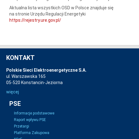
Aktualna lista wszystkich OSD w Polsce znajduje się
na stronie Urzędu Regulacji Energetyki
https://rejestry.ure.gov.pl/
KONTAKT
Polskie Sieci Elektroenergetyczne S.A.
ul. Warszawska 165
05-520 Konstancin-Jeziorna
więcej
PSE
Informacje podstawowe
Raport wpływu PSE
Przetargi
Platforma Zakupowa