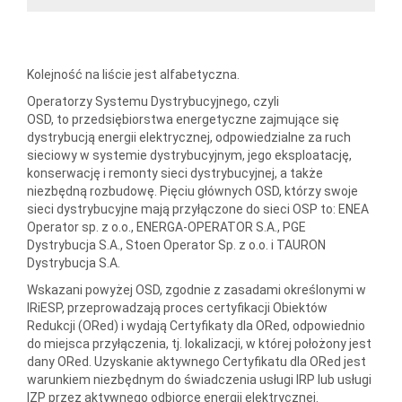
Kolejność na liście jest alfabetyczna.
Operatorzy Systemu Dystrybucyjnego, czyli
OSD, to przedsiębiorstwa energetyczne zajmujące się
dystrybucją energii elektrycznej, odpowiedzialne za ruch
sieciowy w systemie dystrybucyjnym, jego eksploatację,
konserwację i remonty sieci dystrybucyjnej, a także
niezbędną rozbudowę. Pięciu głównych OSD, którzy swoje
sieci dystrybucyjne mają przyłączone do sieci OSP to: ENEA
Operator sp. z o.o., ENERGA-OPERATOR S.A., PGE
Dystrybucja S.A., Stoen Operator Sp. z o.o. i TAURON
Dystrybucja S.A.
Wskazani powyżej OSD, zgodnie z zasadami określonymi w
IRiESP, przeprowadzają proces certyfikacji Obiektów
Redukcji (ORed) i wydają Certyfikaty dla ORed, odpowiednio
do miejsca przyłączenia, tj. lokalizacji, w której położony jest
dany ORed. Uzyskanie aktywnego Certyfikatu dla ORed jest
warunkiem niezbędnym do świadczenia usługi IRP lub usługi
IZP przez aktywnego odbiorcę energii elektrycznej.