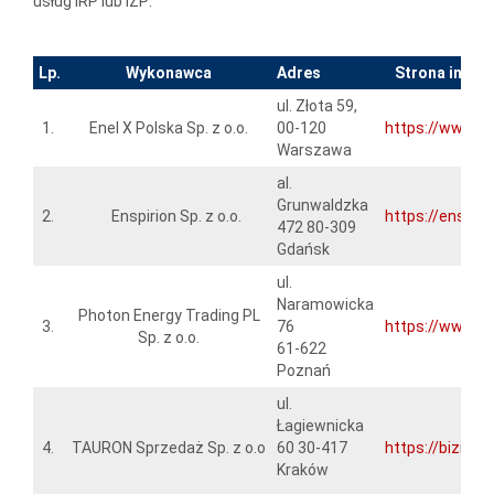
usług IRP lub IZP:
Lp.
Wykonawca
Adres
Strona inter
ul. Złota 59,
1.
Enel X Polska Sp. z o.o.
00-120
https://www.e
Warszawa
al.
Grunwaldzka
2.
Enspirion Sp. z o.o.
https://enspirio
472 80-309
Gdańsk
ul.
Naramowicka
Photon Energy Trading PL
3.
76
https://www.ph
Sp. z o.o.
61-622
Poznań
ul.
Łagiewnicka
4.
TAURON Sprzedaż Sp. z o.o
60 30-417
https://biznes.
Kraków