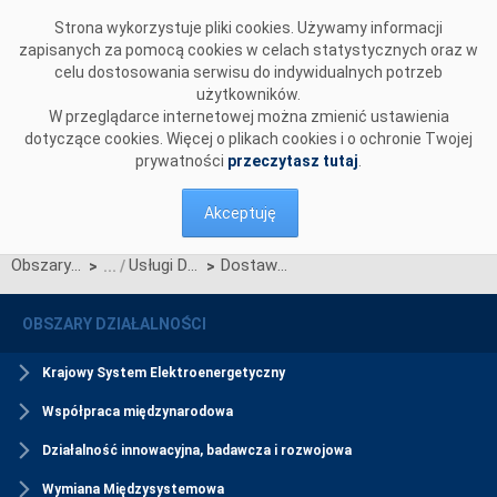
Przejdź do komentarzy
Strona wykorzystuje pliki cookies. Używamy informacji
zapisanych za pomocą cookies w celach statystycznych oraz w
celu dostosowania serwisu do indywidualnych potrzeb
użytkowników.
W przeglądarce internetowej można zmienić ustawienia
dotyczące cookies. Więcej o plikach cookies i o ochronie Twojej
prywatności
przeczytasz tutaj
.
Akceptuję
Obszary działalności
Usługi DSR
Dostawcy i OSD
>
>
OBSZARY DZIAŁALNOŚCI
Krajowy System Elektroenergetyczny
Współpraca międzynarodowa
Działalność innowacyjna, badawcza i rozwojowa
Wymiana Międzysystemowa