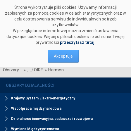
Przejdź do komentarzy
Strona wykorzystuje pliki cookies. Używamy informacji
zapisanych za pomocą cookies w celach statystycznych oraz w
celu dostosowania serwisu do indywidualnych potrzeb
użytkowników.
W przeglądarce internetowej można zmienić ustawienia
dotyczące cookies. Więcej o plikach cookies i o ochronie Twojej
prywatności
przeczytasz tutaj
.
Akceptuję
Obszary działalności
OIRE
Harmonogram wdrażania NMWI poprzez CSIRE
>
>
OBSZARY DZIAŁALNOŚCI
Krajowy System Elektroenergetyczny
Współpraca międzynarodowa
Działalność innowacyjna, badawcza i rozwojowa
Wymiana Międzysystemowa