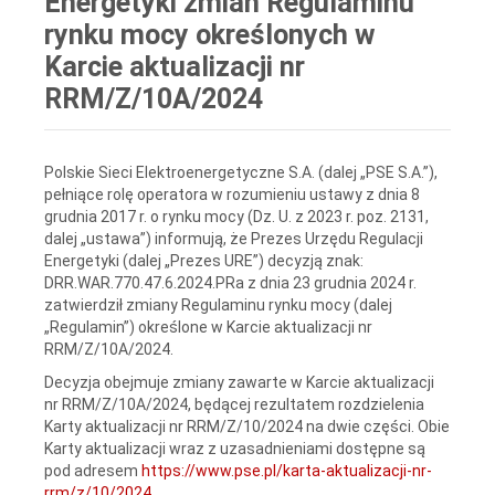
Energetyki zmian Regulaminu
rynku mocy określonych w
Karcie aktualizacji nr
RRM/Z/10A/2024
Polskie Sieci Elektroenergetyczne S.A. (dalej „PSE S.A.”),
pełniące rolę operatora w rozumieniu ustawy z dnia 8
grudnia 2017 r. o rynku mocy (Dz. U. z 2023 r. poz. 2131,
dalej „ustawa”) informują, że Prezes Urzędu Regulacji
Energetyki (dalej „Prezes URE”) decyzją znak:
DRR.WAR.770.47.6.2024.PRa z dnia 23 grudnia 2024 r.
zatwierdził zmiany Regulaminu rynku mocy (dalej
„Regulamin”) określone w Karcie aktualizacji nr
RRM/Z/10A/2024.
Decyzja obejmuje zmiany zawarte w Karcie aktualizacji
nr RRM/Z/10A/2024, będącej rezultatem rozdzielenia
Karty aktualizacji nr RRM/Z/10/2024 na dwie części. Obie
Karty aktualizacji wraz z uzasadnieniami dostępne są
pod adresem
https://www.pse.pl/karta-aktualizacji-nr-
rrm/z/10/2024
.