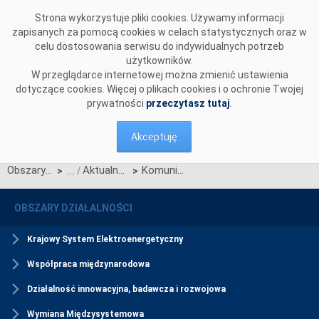
Przejdź do komentarzy
Strona wykorzystuje pliki cookies. Używamy informacji
zapisanych za pomocą cookies w celach statystycznych oraz w
celu dostosowania serwisu do indywidualnych potrzeb
użytkowników.
W przeglądarce internetowej można zmienić ustawienia
dotyczące cookies. Więcej o plikach cookies i o ochronie Twojej
prywatności
przeczytasz tutaj
.
Akceptuję
Obszary działalności
Aktualności Rynku Mocy
Komunikat Polskich Sieci Elektroenergetycznych S.A. w sprawie zatwierdzenia przez Prezesa Urzędu Regulacji Energetyki zmian Regulaminu rynku mocy określonych w Karcie aktualizacji nr RRM/Z/10A/2024
>
>
OBSZARY DZIAŁALNOŚCI
Krajowy System Elektroenergetyczny
Współpraca międzynarodowa
Działalność innowacyjna, badawcza i rozwojowa
Wymiana Międzysystemowa