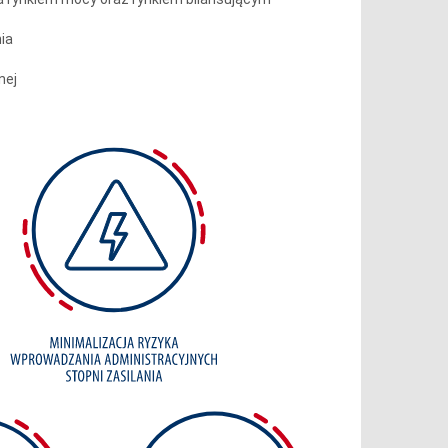
ia
nej