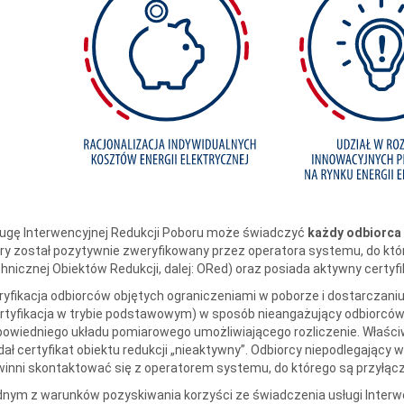
ugę Interwencyjnej Redukcji Poboru może świadczyć
każdy odbiorca 
ry został pozytywnie zweryfikowany przez operatora systemu, do które
hnicznej Obiektów Redukcji, dalej: ORed) oraz posiada aktywny certyf
yfikacja odbiorców objętych ograniczeniami w poborze i dostarczaniu
rtyfikacja w trybie podstawowym) w sposób nieangażujący odbiorców 
owiedniego układu pomiarowego umożliwiającego rozliczenie. Właściwy
ał certyfikat obiektu redukcji „nieaktywny”. Odbiorcy niepodlegający 
inni skontaktować się z operatorem systemu, do którego są przyłącze
nym z warunków pozyskiwania korzyści ze świadczenia usługi Interw