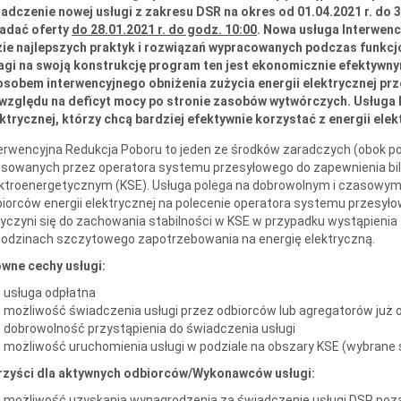
adczenie nowej usługi z zakresu DSR na okres od 01.04.2021 r. do 
ładać oferty
do 28.01.2021 r. do godz. 10:00
. Nowa usługa Interwen
zie najlepszych praktyk i rozwiązań wypracowanych podczas funk
agi na swoją konstrukcję program ten jest ekonomicznie efektywny
sobem interwencyjnego obniżenia zużycia energii elektrycznej prz
 względu na deficyt mocy po stronie zasobów wytwórczych. Usługa 
ktrycznej, którzy chcą bardziej efektywnie korzystać z energii elek
erwencyjna Redukcja Poboru to jeden ze środków zaradczych (obok p
osowanych przez operatora systemu przesyłowego do zapewnienia b
ektroenergetycznym (KSE). Usługa polega na dobrowolnym i czasowy
iorców energii elektrycznej na polecenie operatora systemu przesy
yczyni się do zachowania stabilności w KSE w przypadku wystąpienia t
odzinach szczytowego zapotrzebowania na energię elektryczną.
wne cechy usługi:
usługa odpłatna
możliwość świadczenia usługi przez odbiorców lub agregatorów już
dobrowolność przystąpienia do świadczenia usługi
możliwość uruchomienia usługi w podziale na obszary KSE (wybrane 
rzyści dla aktywnych odbiorców/Wykonawców usługi:
możliwość uzyskania wynagrodzenia za świadczenie usługi DSR poz