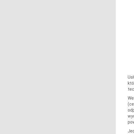
Usł
któ
tec
Wer
(ce
odp
wyd
pow
Jed