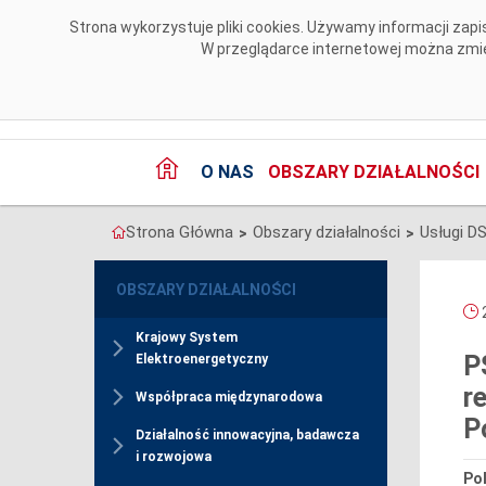
Przejdź do komentarzy
Strona wykorzystuje pliki cookies. Używamy informacji za
W przeglądarce internetowej można zmien
O NAS
OBSZARY DZIAŁALNOŚCI
Strona Główna
Obszary działalności
Usługi D
>
>
OBSZARY DZIAŁALNOŚCI
2
Krajowy System
P
Elektroenergetyczny
r
Współpraca międzynarodowa
P
Działalność innowacyjna, badawcza
i rozwojowa
Pol