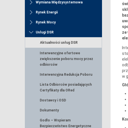
Wymiana Międzysystemowa
świ
sk
Rynek Energii
ba
uw
Rynek Mocy
spo
ze
Usługi DSR
ele
Aktualności usług DSR
Int
st
Interwencyjne ofertowe
el
zwiększenie poboru mocy przez
odb
odbiorców
prz
Interwencyjna Redukcja Poboru
w g
Głó
Lista Odbiorców posiadających
Certyfikaty dla ORed
Dostawcy i OSD
Dokumenty
Ko
Godło – Wspieram
Bezpieczeństwo Energetyczne