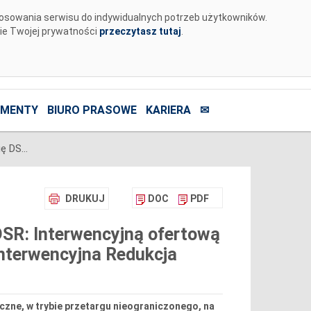
tosowania serwisu do indywidualnych potrzeb użytkowników.
nie Twojej prywatności
przeczytasz tutaj
.
MENTY
BIURO PRASOWE
KARIERA
✉
PSE ogłaszają przetarg na nową usługę DSR: Interwencyjną ofertową redukcję poboru mocy przez odbiorców (Interwencyjna Redukcja Poboru)
DRUKUJ
DOC
PDF
DSR: Interwencyjną ofertową
Interwencyjna Redukcja
czne, w trybie przetargu nieograniczonego, na