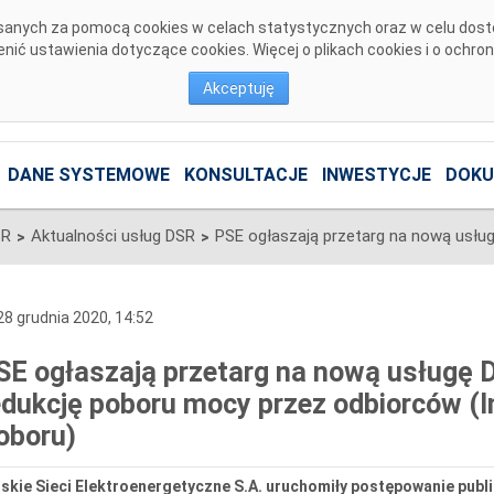
pisanych za pomocą cookies w celach statystycznych oraz w celu dos
ić ustawienia dotyczące cookies. Więcej o plikach cookies i o ochro
Akceptuję
DANE SYSTEMOWE
KONSULTACJE
INWESTYCJE
DOKU
SR
Aktualności usług DSR
>
>
8 grudnia 2020, 14:52
SE ogłaszają przetarg na nową usługę 
edukcję poboru mocy przez odbiorców (
oboru)
skie Sieci Elektroenergetyczne S.A. uruchomiły postępowanie publi