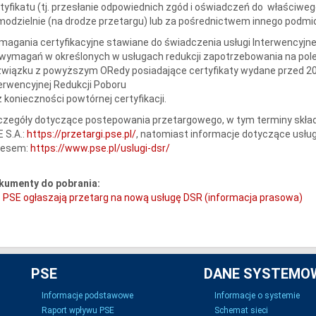
tyfikatu (tj. przesłanie odpowiednich zgód i oświadczeń do właściwego
odzielnie (na drodze przetargu) lub za pośrednictwem innego podmio
agania certyfikacyjne stawiane do świadczenia usługi Interwencyjnej
wymagań w określonych w usługach redukcji zapotrzebowania na pol
wiązku z powyższym ORedy posiadające certyfikaty wydane przed 2021
erwencyjnej Redukcji Poboru
 konieczności powtórnej certyfikacji.
zegóły dotyczące postepowania przetargowego, w tym terminy składa
 S.A.:
https://przetargi.pse.pl/
, natomiast informacje dotyczące usług
resem:
https://www.pse.pl/uslugi-dsr/
kumenty do pobrania:
PSE ogłaszają przetarg na nową usługę DSR (informacja prasowa)
PSE
DANE SYSTEMO
Informacje podstawowe
Informacje o systemie
Raport wpływu PSE
Schemat sieci