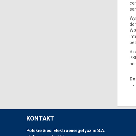
cer
sam
Wym
do 
W z
Int
bez
Szc
PSE
ad
Do
KONTAKT
Polskie Sieci Elektroenergetyczne S.A.