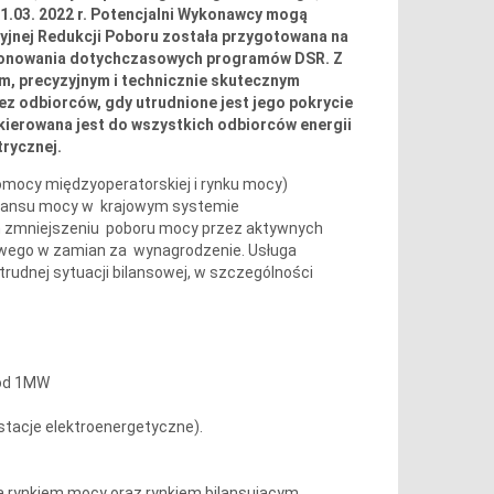
31.03. 2022 r. Potencjalni Wykonawcy mogą
cyjnej Redukcji Poboru została przygotowana na
cjonowania dotychczasowych programów DSR. Z
m, precyzyjnym i technicznie skutecznym
ez odbiorców, gdy utrudnione jest jego pokrycie
kierowana jest do wszystkich odbiorców energii
trycznej.
omocy międzyoperatorskiej i rynku mocy)
ilansu mocy w krajowym systemie
m zmniejszeniu poboru mocy przez aktywnych
łowego w zamian za wynagrodzenie. Usługa
rudnej sytuacji bilansowej, w szczególności
 od 1MW
stacje elektroenergetyczne).
a rynkiem mocy oraz rynkiem bilansującym