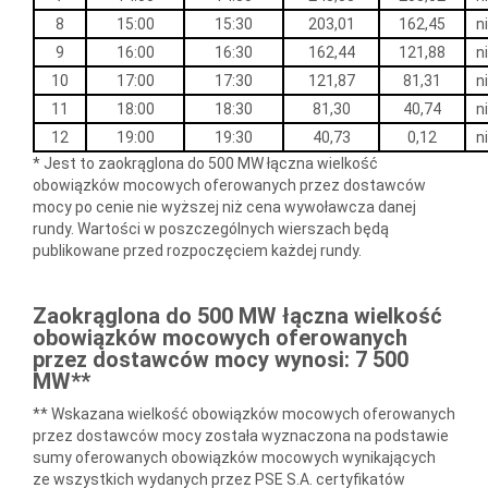
8
15:00
15:30
203,01
162,45
n
9
16:00
16:30
162,44
121,88
n
10
17:00
17:30
121,87
81,31
n
11
18:00
18:30
81,30
40,74
n
12
19:00
19:30
40,73
0,12
n
* Jest to zaokrąglona do 500 MW łączna wielkość
obowiązków mocowych oferowanych przez dostawców
mocy po cenie nie wyższej niż cena wywoławcza danej
rundy. Wartości w poszczególnych wierszach będą
publikowane przed rozpoczęciem każdej rundy.
Zaokrąglona do 500 MW łączna wielkość
obowiązków mocowych oferowanych
przez dostawców mocy wynosi: 7 500
MW**
** Wskazana wielkość obowiązków mocowych oferowanych
przez dostawców mocy została wyznaczona na podstawie
sumy oferowanych obowiązków mocowych wynikających
ze wszystkich wydanych przez PSE S.A. certyfikatów