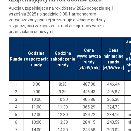
Aukcja uzupełniająca na rok dostaw 2026 odbędzie się 11
września 2025 r o godzinie 8:00. Harmonogram
zamieszczony poniżej prezentuje dokładne godziny
rozpoczęcia i zakończenia rund aukcji mocy wraz z
przedziałami cenowymi.
Za
Cena
Cena
Godzina
Godzina
wywoławcza
minimalna
Runda
rozpoczęcia
zakończenia
of
rundy
rundy
rundy
rundy
o
[zł/kW/rok]
[zł/kW/rok]
m
1
8:00
8:30
487,00
446,44
2
9:00
9:30
446,43
405,87
3
10:00
10:30
405,86
365,30
4
11:00
11:30
365,29
324,73
5
12:00
12:30
324,72
284,16
n
6
13:00
13:30
284,15
243,59
n
7
14:00
14:30
243,58
203,02
n