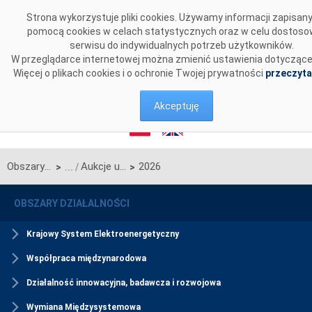
Przejdź do komentarzy
Strona wykorzystuje pliki cookies. Używamy informacji zapisan
pomocą cookies w celach statystycznych oraz w celu dostoso
serwisu do indywidualnych potrzeb użytkowników.
W przeglądarce internetowej można zmienić ustawienia dotyczące
Więcej o plikach cookies i o ochronie Twojej prywatności
przeczyta
Akceptuję
Obszary działalności
Aukcje uzupełniające
2026
>
>
OBSZARY DZIAŁALNOŚCI
Krajowy System Elektroenergetyczny
Współpraca międzynarodowa
Działalność innowacyjna, badawcza i rozwojowa
Wymiana Międzysystemowa