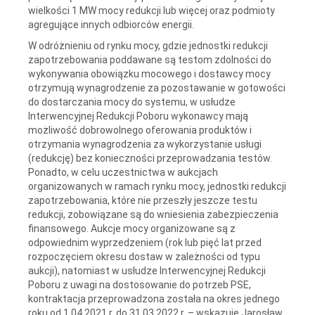
wielkości 1 MW mocy redukcji lub więcej oraz podmioty
agregujące innych odbiorców energii.
W odróżnieniu od rynku mocy, gdzie jednostki redukcji
zapotrzebowania poddawane są testom zdolności do
wykonywania obowiązku mocowego i dostawcy mocy
otrzymują wynagrodzenie za pozostawanie w gotowości
do dostarczania mocy do systemu, w usłudze
Interwencyjnej Redukcji Poboru wykonawcy mają
możliwość dobrowolnego oferowania produktów i
otrzymania wynagrodzenia za wykorzystanie usługi
(redukcję) bez konieczności przeprowadzania testów.
Ponadto, w celu uczestnictwa w aukcjach
organizowanych w ramach rynku mocy, jednostki redukcji
zapotrzebowania, które nie przeszły jeszcze testu
redukcji, zobowiązane są do wniesienia zabezpieczenia
finansowego. Aukcje mocy organizowane są z
odpowiednim wyprzedzeniem (rok lub pięć lat przed
rozpoczęciem okresu dostaw w zależności od typu
aukcji), natomiast w usłudze Interwencyjnej Redukcji
Poboru z uwagi na dostosowanie do potrzeb PSE,
kontraktacja przeprowadzona została na okres jednego
roku od 1.04.2021 r. do 31.03.2022 r. – wskazuje Jarosław