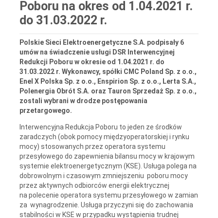
Poboru na okres od 1.04.2021 r.
do 31.03.2022 r.
Polskie Sieci Elektroenergetyczne S.A. podpisały 6
umów na świadczenie usługi DSR Interwencyjnej
Redukcji Poboru w okresie od 1.04.2021 r. do
31.03.2022 r. Wykonawcy, spółki CMC Poland Sp. z o.o.,
Enel X Polska Sp. z o.o., Enspirion Sp. z o.o., Lerta S.A.,
Polenergia Obrót S.A. oraz Tauron Sprzedaż Sp. z o.o.,
zostali wybrani w drodze postępowania
przetargowego.
Interwencyjna Redukcja Poboru to jeden ze środków
zaradczych (obok pomocy międzyoperatorskiej i rynku
mocy) stosowanych przez operatora systemu
przesyłowego do zapewnienia bilansu mocy w krajowym
systemie elektroenergetycznym (KSE). Usługa polega na
dobrowolnym i czasowym zmniejszeniu poboru mocy
przez aktywnych odbiorców energii elektrycznej
na polecenie operatora systemu przesyłowego w zamian
za wynagrodzenie. Usługa przyczyni się do zachowania
stabilności w KSE w przypadku wystąpienia trudnej