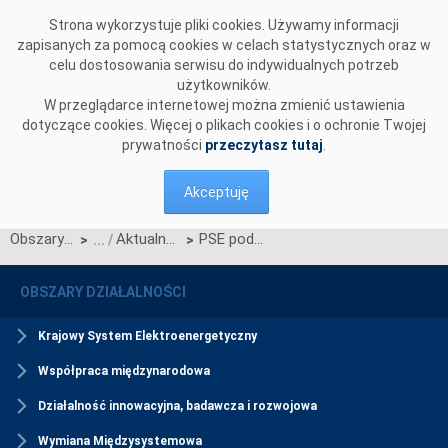
Przejdź do komentarzy
Strona wykorzystuje pliki cookies. Używamy informacji
zapisanych za pomocą cookies w celach statystycznych oraz w
celu dostosowania serwisu do indywidualnych potrzeb
użytkowników.
W przeglądarce internetowej można zmienić ustawienia
dotyczące cookies. Więcej o plikach cookies i o ochronie Twojej
prywatności
przeczytasz tutaj
.
Akceptuję
Obszary działalności
Aktualności usług DSR
PSE podpisały umowy na usługę Interwencyjnej Redukcji Poboru na okres od 1.04.2021 r. do 31.03.2022 r.
>
>
OBSZARY DZIAŁALNOŚCI
Krajowy System Elektroenergetyczny
Współpraca międzynarodowa
Działalność innowacyjna, badawcza i rozwojowa
Wymiana Międzysystemowa