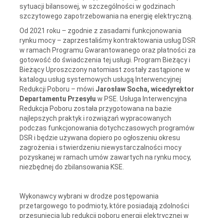
sytuacji bilansowej, w szczególności w godzinach
szczytowego zapotrzebowania na energię elektryczną.
Od 2021 roku – zgodnie z zasadami funkcjonowania
rynku mocy – zaprzestaliśmy kontraktowania usług DSR
w ramach Programu Gwarantowanego oraz płatności za
gotowość do świadczenia tej usługi. Program Bieżący i
Bieżący Uproszczony natomiast zostały zastąpione w
katalogu usług systemowych usługą Interwencyjnej
Redukcji Poboru – mówi
Jarosław Socha, wicedyrektor
Departamentu Przesyłu
w PSE. Usługa Interwencyjna
Redukcja Poboru została przygotowana na bazie
najlepszych praktyk i rozwiązań wypracowanych
podczas funkcjonowania dotychczasowych programów
DSR i będzie używana dopiero po ogłoszeniu okresu
zagrożenia i stwierdzeniu niewystarczalności mocy
pozyskanej w ramach umów zawartych na rynku mocy,
niezbędnej do zbilansowania KSE.
Wykonawcy wybrani w drodze postępowania
przetargowego to podmioty, które posiadają zdolności
przesunięcia lub redukcji poboru energii elektrycznej w