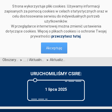
Przejdź do komentarzy
Strona wykorzystuje pliki cookies. Używamy informacji
zapisanych za pomocą cookies w celach statystycznych oraz w
celu dostosowania serwisu do indywidualnych potrzeb
użytkowników.
W przeglądarce internetowej można zmienić ustawienia
dotyczące cookies. Więcej o plikach cookies i o ochronie Twojej
prywatności
przeczytasz tutaj
.
Akceptuję
Obszary działalności
Aktualności OIRE
Aktualizacja Planu uruchomienia nowego modelu procesów rynku energii
>
>
URUCHOMILIŚMY CSIRE:
1 lipca 2025