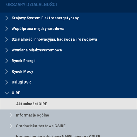
OBSZARY DZIAŁALNOŚCI
Krajowy System Elektroenergetyczny
Współpraca międzynarodowa
Działalność innowacyjna, badawcza i rozwojowa
Wymiana Międzysystemowa
Rynek Energii
Rynek Mocy
Usługi DSR
OIRE
Aktualności OIRE
Informacje ogólne
Środowisko testowe CSIRE
Harmonogram wdrażania NMWI poprzez CSIRE