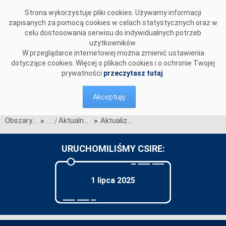
Przejdź do komentarzy
Strona wykorzystuje pliki cookies. Używamy informacji
zapisanych za pomocą cookies w celach statystycznych oraz w
celu dostosowania serwisu do indywidualnych potrzeb
użytkowników.
W przeglądarce internetowej można zmienić ustawienia
dotyczące cookies. Więcej o plikach cookies i o ochronie Twojej
prywatności
przeczytasz tutaj
.
Akceptuję
Obszary działalności
Aktualności OIRE
Aktualizacja Planu uruchomienia nowego modelu procesów rynku energii
>
>
URUCHOMILIŚMY CSIRE:
1 lipca 2025