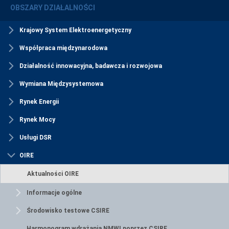
OBSZARY DZIAŁALNOŚCI
Krajowy System Elektroenergetyczny
Współpraca międzynarodowa
Działalność innowacyjna, badawcza i rozwojowa
Wymiana Międzysystemowa
Rynek Energii
Rynek Mocy
Usługi DSR
OIRE
Aktualności OIRE
Informacje ogólne
Środowisko testowe CSIRE
Harmonogram wdrażania NMWI poprzez CSIRE