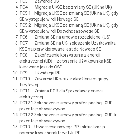
TC3 Zawarcie US
TC4 Migracja UKSE bez zmiany SE (UK na UK)
TC5.1 Migracja UKSE ze zmianą SE (UK na UK), gdy
SE występuje w roli Nowego SE
TC5.2 Migracja UKSE ze zmianą SE (UK na UK), gdy
SE występuje w roli Dotychczasowego SE
TC6 Zmiana SE na umowie rozdzielonej (US)
TC7 Zmiana SE na UK- zgłoszenie Użytkownika
KSE najpierw kierowane jest do Nowego SE
TC8 Zakończenie korzystania z energii
elektrycznej (UD) – zgłoszenie Użytkownika KSE
kierowane jest do OSD
TC9 Likwidacja PP
TC10 Zawarcie UK wraz z określeniem grupy
taryfowej
TC11 Zmiana POB dla Sprzedawcy energii
elektrycznej
TC12.1 Zakończenie umowy profesjonalnej- GUD
przestaje obowiązywać
TC12.2 Zakończenie umowy profesjonalnej- GUD-k
przestaje obowiązywać
TC13 Utworzenie nowego PP i aktualizacja
parametrów charakterystyki PP