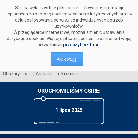
Przejdź do komentarzy
Strona wykorzystuje pliki cookies. Używamy informacji
zapisanych za pomocą cookies w celach statystycznych oraz w
celu dostosowania serwisu do indywidualnych potrzeb
użytkowników.
W przeglądarce internetowej można zmienić ustawienia
dotyczące cookies. Więcej o plikach cookies i o ochronie Twojej
prywatności
przeczytasz tutaj
.
Akceptuję
Obszary działalności
Aktualności OIRE
Komunikat OIRE dotyczący publikacji Scenariuszy Testów Certyfikacji (STC) w wersji zaimplementowanej w Systemie Certyfikacji CSIRE
>
>
URUCHOMILIŚMY CSIRE:
1 lipca 2025