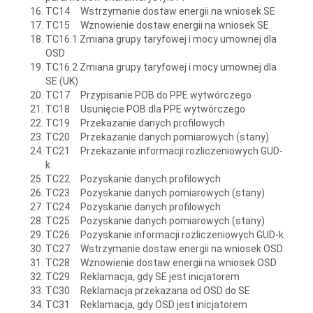
TC14 Wstrzymanie dostaw energii na wniosek SE
TC15 Wznowienie dostaw energii na wniosek SE
TC16.1 Zmiana grupy taryfowej i mocy umownej dla
OSD
TC16.2 Zmiana grupy taryfowej i mocy umownej dla
SE (UK)
TC17 Przypisanie POB do PPE wytwórczego
TC18 Usunięcie POB dla PPE wytwórczego
TC19 Przekazanie danych profilowych
TC20 Przekazanie danych pomiarowych (stany)
TC21 Przekazanie informacji rozliczeniowych GUD-
k
TC22 Pozyskanie danych profilowych
TC23 Pozyskanie danych pomiarowych (stany)
TC24 Pozyskanie danych profilowych
TC25 Pozyskanie danych pomiarowych (stany)
TC26 Pozyskanie informacji rozliczeniowych GUD-k
TC27 Wstrzymanie dostaw energii na wniosek OSD
TC28 Wznowienie dostaw energii na wniosek OSD
TC29 Reklamacja, gdy SE jest inicjatorem
TC30 Reklamacja przekazana od OSD do SE
TC31 Reklamacja, gdy OSD jest inicjatorem