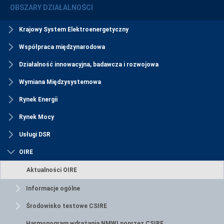
OBSZARY DZIAŁALNOŚCI
Krajowy System Elektroenergetyczny
Współpraca międzynarodowa
Działalność innowacyjna, badawcza i rozwojowa
Wymiana Międzysystemowa
Rynek Energii
Rynek Mocy
Usługi DSR
OIRE
Aktualności OIRE
Informacje ogólne
Środowisko testowe CSIRE
Harmonogram wdrażania NMWI poprzez CSIRE