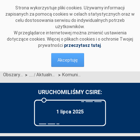
Przejdź do komentarzy
Strona wykorzystuje pliki cookies. Używamy informacji
zapisanych za pomocą cookies w celach statystycznych oraz w
celu dostosowania serwisu do indywidualnych potrzeb
użytkowników.
W przeglądarce internetowej można zmienić ustawienia
dotyczące cookies. Więcej o plikach cookies i o ochronie Twojej
prywatności
przeczytasz tutaj
.
Akceptuję
Obszary działalności
Aktualności OIRE
Komunikat OIRE w sprawie działania Portalu Obsługi Migracji w III kwartale 2025 r.
>
>
URUCHOMILIŚMY CSIRE:
1 lipca 2025