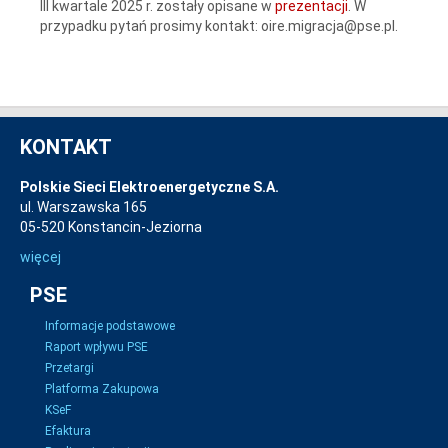
III kwartale 2025 r. zostały opisane w
prezentacji
. W
przypadku pytań prosimy kontakt: oire.migracja@pse.pl.
KONTAKT
Polskie Sieci Elektroenergetyczne S.A.
ul. Warszawska 165
05-520 Konstancin-Jeziorna
więcej
PSE
Informacje podstawowe
Raport wpływu PSE
Przetargi
Platforma Zakupowa
KSeF
Efaktura