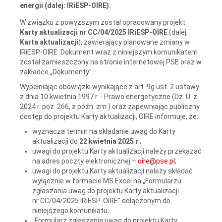
energii (dalej: IRiESP-OIRE).
W związku z powyższym został opracowany projekt
Karty aktualizacji nr
CC/04/2025 IRiESP-OIRE
(dalej:
Karta aktualizacji
), zawierający planowane zmiany w
IRiESP-OIRE. Dokument
wraz z niniejszym komunikatem
został zamieszczony na stronie internetowej PSE oraz
w
zakładce „Dokumenty”.
Wypełniając obowiązki wynikające z art. 9g ust. 2 ustawy
z dnia 10 kwietnia 1997 r. - Prawo energetyczne (Dz. U. z
2024 r. poz. 266, z późn. zm.) oraz zapewniając publiczny
dostęp do projektu Karty aktualizacji, OIRE informuje, że:
wyznacza termin na składanie uwag do Karty
aktualizacji do
22 kwietnia 2025 r
.;
uwagi do projektu Karty aktualizacji należy przekazać
na adres poczty elektronicznej –
oire@pse.pl
;
uwagi do projektu Karty aktualizacji należy składać
wyłącznie w formacie MS Excel na „Formularzu
zgłaszania uwag do projektu Karty aktualizacji
nr CC/04/2025 IRiESP-OIRE” dołączonym do
niniejszego komunikatu;
„Formularz zgłaszania uwag do projektu Karty