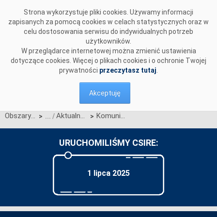
Przejdź do komentarzy
Strona wykorzystuje pliki cookies. Używamy informacji
zapisanych za pomocą cookies w celach statystycznych oraz w
celu dostosowania serwisu do indywidualnych potrzeb
użytkowników.
W przeglądarce internetowej można zmienić ustawienia
dotyczące cookies. Więcej o plikach cookies i o ochronie Twojej
prywatności
przeczytasz tutaj
.
Akceptuję
Obszary działalności
Aktualności OIRE
Komunikat OIRE w sprawie procesu konsultacji projektu Karty aktualizacji nr CC/04/2025 IRiESP-OIRE
>
>
URUCHOMILIŚMY CSIRE:
1 lipca 2025