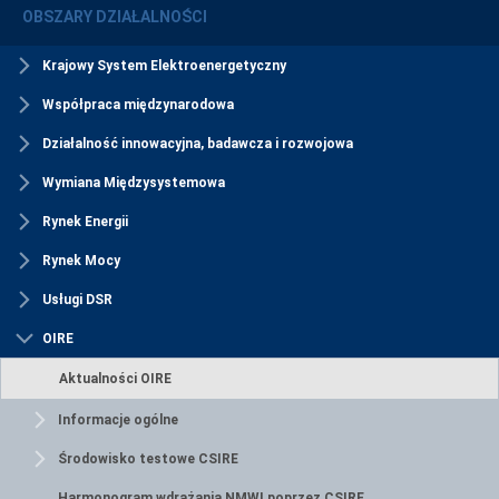
OBSZARY DZIAŁALNOŚCI
Krajowy System Elektroenergetyczny
Współpraca międzynarodowa
Działalność innowacyjna, badawcza i rozwojowa
Wymiana Międzysystemowa
Rynek Energii
Rynek Mocy
Usługi DSR
OIRE
Aktualności OIRE
Informacje ogólne
Środowisko testowe CSIRE
Harmonogram wdrażania NMWI poprzez CSIRE