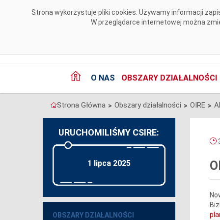
Przejdź do komentarzy
Strona wykorzystuje pliki cookies. Używamy informacji za
W przeglądarce internetowej można zmien
O NAS
OBSZARY DZIAŁALNOŚCI
Strona Główna
Obszary działalności
OIRE
A
>
>
>
URUCHOMILIŚMY CSIRE:
3
1 lipca 2025
O
No
Biz
pla
OBSZARY DZIAŁALNOŚCI