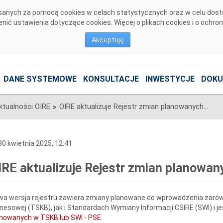
pisanych za pomocą cookies w celach statystycznych oraz w celu dos
ić ustawienia dotyczące cookies. Więcej o plikach cookies i o ochro
Akceptuję
DANE SYSTEMOWE
KONSULTACJE
INWESTYCJE
DOKU
ktualności OIRE
OIRE aktualizuje Rejestr zmian planowanych (RZP) w TSKB lub SWI
>
0 kwietnia 2025, 12:41
IRE aktualizuje Rejestr zmian planowa
wa wersja rejestru zawiera zmiany planowane do wprowadzenia zaró
nesowej (TSKB), jak i Standardach Wymiany Informacji CSIRE (SWI) i j
nowanych w TSKB lub SWI - PSE
.