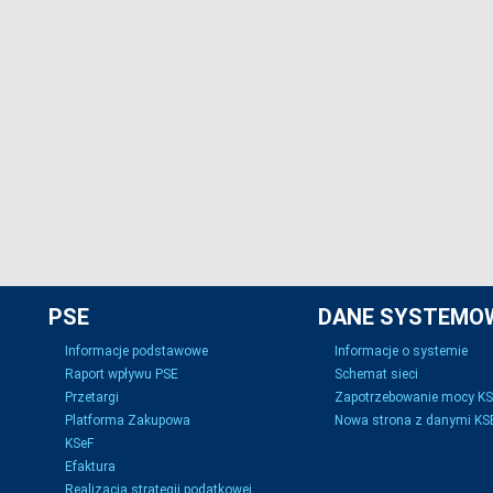
PSE
DANE SYSTEMO
Informacje podstawowe
Informacje o systemie
Raport wpływu PSE
Schemat sieci
Przetargi
Zapotrzebowanie mocy K
Platforma Zakupowa
Nowa strona z danymi KSE
KSeF
Efaktura
Realizacja strategii podatkowej