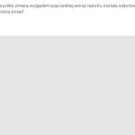
ystkie zmiany względem poprzedniej wersji rejestru zostały wylis
storia zmian”.