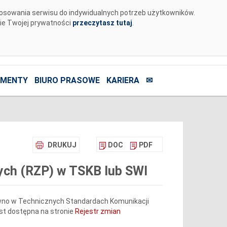
tosowania serwisu do indywidualnych potrzeb użytkowników.
nie Twojej prywatności
przeczytasz tutaj
.
MENTY
BIURO PRASOWE
KARIERA
✉
DRUKUJ
DOC
PDF
nych (RZP) w TSKB lub SWI
wno w Technicznych Standardach Komunikacji
est dostępna na stronie
Rejestr zmian