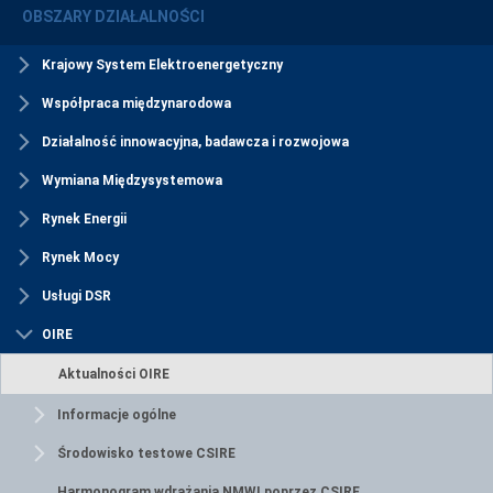
OBSZARY DZIAŁALNOŚCI
Krajowy System Elektroenergetyczny
Współpraca międzynarodowa
Działalność innowacyjna, badawcza i rozwojowa
Wymiana Międzysystemowa
Rynek Energii
Rynek Mocy
Usługi DSR
OIRE
Aktualności OIRE
Informacje ogólne
Środowisko testowe CSIRE
Harmonogram wdrażania NMWI poprzez CSIRE