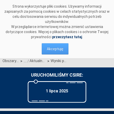
Przejdź do komentarzy
Strona wykorzystuje pliki cookies. Używamy informacji
zapisanych za pomocą cookies w celach statystycznych oraz w
celu dostosowania serwisu do indywidualnych potrzeb
użytkowników.
W przeglądarce internetowej można zmienić ustawienia
dotyczące cookies. Więcej o plikach cookies i o ochronie Twojej
prywatności
przeczytasz tutaj
.
Akceptuję
Obszary działalności
Aktualności OIRE
Wyniki procesu migracji inicjalnej informacji rynku energii do CSIRE według Aktualizacji 3Q2025
>
>
URUCHOMILIŚMY CSIRE:
1 lipca 2025