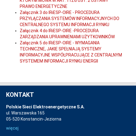
KTÓRYM MOWA W ART. 11ZG UST. 2 USTAWY
PRAWO ENERGETYCZNE
Załącznik 3 do IRiESP-OIRE - PROCEDURA
PRZYŁĄCZANIA SYSTEMÓW INFORMACYJNYCH DO
CENTRALNEGO SYSTEMU INFORMACJI RYNKU
Załącznik 4 do IRiESP-OIRE -PROCEDURA
ZARZĄDZANIA UPRAWNIENIAMI UŻYTKOWNIKÓW
Załącznik 5 do IRiESP-OIRE - WYMAGANIA
TECHNICZNE, JAKIE SPEŁNIAJĄ SYSTEMY
INFORMACYJNE WSPÓŁPRACUJĄCE Z CENTRALNYM
SYSTEMEM INFORMACJI RYNKU ENERGII
KONTAKT
Polskie Sieci Elektroenergetyczne S.A.
ul. Warszawska 165
05-520 Konstancin-Jeziorna
więcej