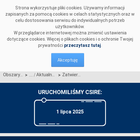
Przejdź do komentarzy
Strona wykorzystuje pliki cookies. Używamy informacji
zapisanych za pomocą cookies w celach statystycznych oraz w
celu dostosowania serwisu do indywidualnych potrzeb
użytkowników.
W przeglądarce internetowej można zmienić ustawienia
dotyczące cookies. Więcej o plikach cookies i o ochronie Twojej
prywatności
przeczytasz tutaj
.
Akceptuję
Obszary działalności
Aktualności OIRE
Zatwierdzenie Karty aktualizacji nr CC/04/2025 do IRiESP-OIRE
>
>
URUCHOMILIŚMY CSIRE:
1 lipca 2025