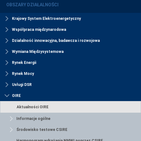
OBSZARY DZIAŁALNOŚCI
Krajowy System Elektroenergetyczny
Współpraca międzynarodowa
Działalność innowacyjna, badawcza i rozwojowa
Wymiana Międzysystemowa
Rynek Energii
Rynek Mocy
Usługi DSR
OIRE
Aktualności OIRE
Informacje ogólne
Środowisko testowe CSIRE
Harmonogram wdrażania NMWI poprzez CSIRE