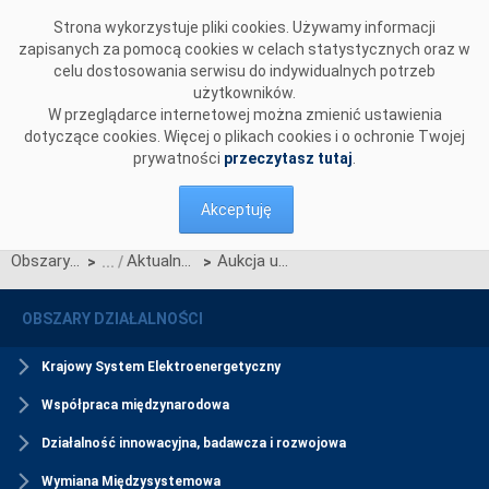
Przejdź do komentarzy
Strona wykorzystuje pliki cookies. Używamy informacji
zapisanych za pomocą cookies w celach statystycznych oraz w
celu dostosowania serwisu do indywidualnych potrzeb
użytkowników.
W przeglądarce internetowej można zmienić ustawienia
dotyczące cookies. Więcej o plikach cookies i o ochronie Twojej
prywatności
przeczytasz tutaj
.
Akceptuję
Obszary działalności
Aktualności Rynku Mocy
Aukcja uzupełniająca na rok 2026 została zakończona
>
>
OBSZARY DZIAŁALNOŚCI
Krajowy System Elektroenergetyczny
Współpraca międzynarodowa
Działalność innowacyjna, badawcza i rozwojowa
Wymiana Międzysystemowa