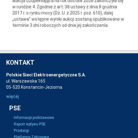
aukcja uzupełniająca na rok dostaw 2026 zakończyła się
w rundzie 4. Zgodnie z art. 38 ustawy z dnia 8 grudnia
2017 r. o rynku mocy (Dz. U. z 2025 r. poz. 610), dalej
„ustawa” wstępne wyniki aukcji zostaną opublikowane w
terminie 3 dni roboczych od dnia jej zakończenia.
KONTAKT
Polskie Sieci Elektroenergetyczne S.A.
ul. Warszawska 165
05-520 Konstancin-Jeziorna
więcej
PSE
Informacje podstawowe
Raport wpływu PSE
Przetargi
Platforma Zakupowa