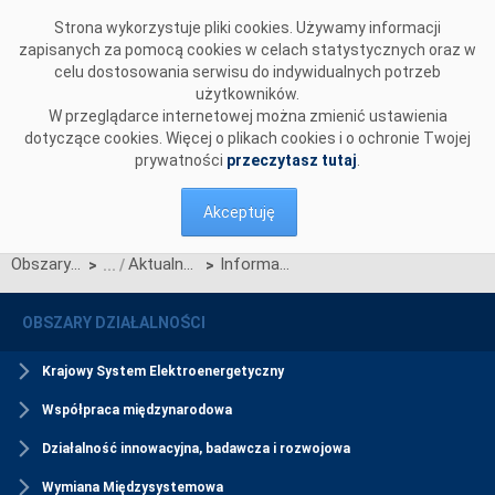
Przejdź do komentarzy
Strona wykorzystuje pliki cookies. Używamy informacji
zapisanych za pomocą cookies w celach statystycznych oraz w
celu dostosowania serwisu do indywidualnych potrzeb
użytkowników.
W przeglądarce internetowej można zmienić ustawienia
dotyczące cookies. Więcej o plikach cookies i o ochronie Twojej
prywatności
przeczytasz tutaj
.
Akceptuję
Obszary działalności
Aktualności Rynku Mocy
Informacja na temat publikacji oceny wystarczalności zasobów na poziomie krajowym zgodnie z art. 34a ust. 4 ustawy o rynku mocy
>
>
OBSZARY DZIAŁALNOŚCI
Krajowy System Elektroenergetyczny
Współpraca międzynarodowa
Działalność innowacyjna, badawcza i rozwojowa
Wymiana Międzysystemowa