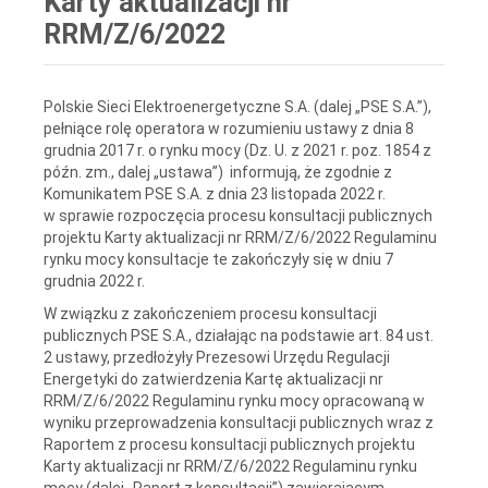
Karty aktualizacji nr
RRM/Z/6/2022
Polskie Sieci Elektroenergetyczne S.A. (dalej „PSE S.A.”),
pełniące rolę operatora w rozumieniu ustawy z dnia 8
grudnia 2017 r. o rynku mocy (Dz. U. z 2021 r. poz. 1854 z
późn. zm., dalej „ustawa”)
informują, że zgodnie z
Komunikatem PSE S.A. z dnia 23 listopada 2022 r.
w sprawie rozpoczęcia procesu konsultacji publicznych
projektu Karty aktualizacji nr
RRM/Z/6/2022 Regulaminu
rynku mocy konsultacje te
zakończyły się w dniu 7
grudnia 2022 r.
W związku z zakończeniem procesu konsultacji
publicznych PSE S.A., działając na podstawie art. 84 ust.
2 ustawy, przedłożyły Prezesowi Urzędu Regulacji
Energetyki do zatwierdzenia Kartę aktualizacji nr
RRM/Z/6/2022 Regulaminu rynku mocy opracowaną w
wyniku przeprowadzenia konsultacji publicznych wraz z
Raportem z procesu konsultacji publicznych projektu
Karty aktualizacji nr RRM/Z/6/2022 Regulaminu rynku
mocy (dalej „Raport z konsultacji”) zawierającym