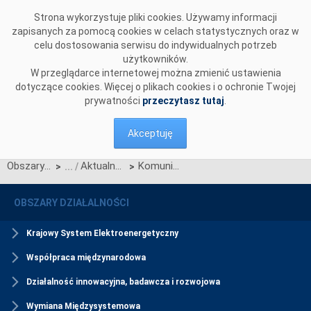
Przejdź do komentarzy
Strona wykorzystuje pliki cookies. Używamy informacji
zapisanych za pomocą cookies w celach statystycznych oraz w
celu dostosowania serwisu do indywidualnych potrzeb
użytkowników.
W przeglądarce internetowej można zmienić ustawienia
dotyczące cookies. Więcej o plikach cookies i o ochronie Twojej
prywatności
przeczytasz tutaj
.
Akceptuję
Obszary działalności
Aktualności Rynku Mocy
Komunikat Polskich Sieci Elektroenergetycznych S.A. w sprawie zmian Regulaminu rynku mocy wynikających z Karty aktualizacji nr RRM/Z/6/2022
>
>
OBSZARY DZIAŁALNOŚCI
Krajowy System Elektroenergetyczny
Współpraca międzynarodowa
Działalność innowacyjna, badawcza i rozwojowa
Wymiana Międzysystemowa