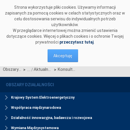
Przejdź do komentarzy
Strona wykorzystuje pliki cookies. Używamy informacji
zapisanych za pomocą cookies w celach statystycznych oraz w
celu dostosowania serwisu do indywidualnych potrzeb
użytkowników.
W przeglądarce internetowej można zmienić ustawienia
dotyczące cookies. Więcej o plikach cookies i o ochronie Twojej
prywatności
przeczytasz tutaj
.
Akceptuję
Obszary działalności
Aktualności Rynku Mocy
Konsultacje projektu Karty aktualizacji nr RRM/Z/13/2025 Regulaminu rynku mocy
>
>
OBSZARY DZIAŁALNOŚCI
Krajowy System Elektroenergetyczny
Współpraca międzynarodowa
Działalność innowacyjna, badawcza i rozwojowa
Wymiana Międzysystemowa