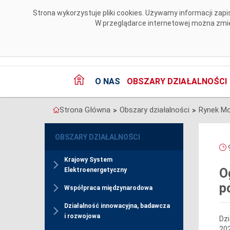
Przejdź do komentarzy
Strona wykorzystuje pliki cookies. Używamy informacji za
W przeglądarce internetowej można zmien
O NAS
OBSZARY DZIAŁALNOŚCI
Strona Główna
Obszary działalności
Rynek M
>
>
OBSZARY DZIAŁALNOŚCI
9
Krajowy System
O
Elektroenergetyczny
p
Współpraca międzynarodowa
Działalność innowacyjna, badawcza
i rozwojowa
Dzi
202