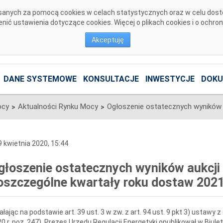
pisanych za pomocą cookies w celach statystycznych oraz w celu dos
ić ustawienia dotyczące cookies. Więcej o plikach cookies i o ochro
Akceptuję
DANE SYSTEMOWE
KONSULTACJE
INWESTYCJE
DOKU
ocy
Aktualności Rynku Mocy
>
>
 kwietnia 2020, 15:44
głoszenie ostatecznych wyników aukcj
oszczególne kwartały roku dostaw 202
ałając na podstawie art. 39 ust. 3 w zw. z art. 94 ust. 9 pkt 3) ustawy z d
0 r. poz. 247), Prezes Urzędu Regulacji Energetyki opublikował w Biule