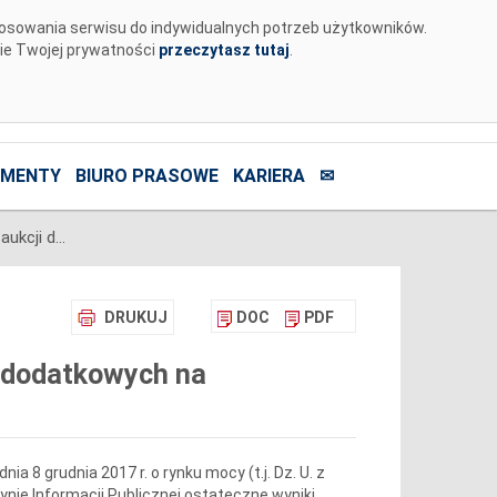
tosowania serwisu do indywidualnych potrzeb użytkowników.
nie Twojej prywatności
przeczytasz tutaj
.
MENTY
BIURO PRASOWE
KARIERA
✉
Ogłoszenie ostatecznych wyników aukcji dodatkowych na poszczególne kwartały roku dostaw 2021
DRUKUJ
DOC
PDF
i dodatkowych na
1
nia 8 grudnia 2017 r. o rynku mocy (t.j. Dz. U. z
tynie Informacji Publicznej ostateczne wyniki