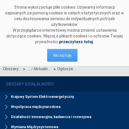
Przejdź do komentarzy
Strona wykorzystuje pliki cookies. Używamy informacji
zapisanych za pomocą cookies w celach statystycznych oraz w
celu dostosowania serwisu do indywidualnych potrzeb
użytkowników.
W przeglądarce internetowej można zmienić ustawienia
dotyczące cookies. Więcej o plikach cookies i o ochronie Twojej
prywatności
przeczytasz tutaj
.
Akceptuję
Obszary działalności
Aktualności Rynku Mocy
Ogłoszenie wstępnych wyników aukcji dogrywkowej na rok dostaw 2029
>
>
OBSZARY DZIAŁALNOŚCI
Krajowy System Elektroenergetyczny
Współpraca międzynarodowa
Działalność innowacyjna, badawcza i rozwojowa
Wymiana Międzysystemowa