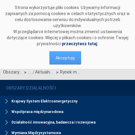
Przejdź do komentarzy
Strona wykorzystuje pliki cookies. Używamy informacji
zapisanych za pomocą cookies w celach statystycznych oraz w
celu dostosowania serwisu do indywidualnych potrzeb
użytkowników.
W przeglądarce internetowej można zmienić ustawienia
dotyczące cookies. Więcej o plikach cookies i o ochronie Twojej
prywatności
przeczytasz tutaj
.
Akceptuję
Obszary działalności
Aktualności Rynku Mocy
Rynek mocy w liczbach - certyfikacja ogólna 2020
>
>
OBSZARY DZIAŁALNOŚCI
Krajowy System Elektroenergetyczny
Współpraca międzynarodowa
Działalność innowacyjna, badawcza i rozwojowa
Wymiana Międzysystemowa