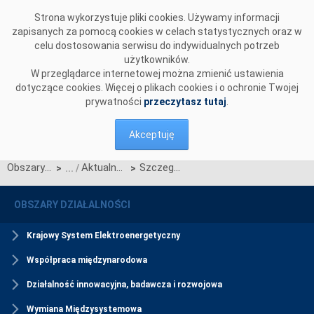
Przejdź do komentarzy
Strona wykorzystuje pliki cookies. Używamy informacji
zapisanych za pomocą cookies w celach statystycznych oraz w
celu dostosowania serwisu do indywidualnych potrzeb
użytkowników.
W przeglądarce internetowej można zmienić ustawienia
dotyczące cookies. Więcej o plikach cookies i o ochronie Twojej
prywatności
przeczytasz tutaj
.
Akceptuję
Obszary działalności
Aktualności Rynku Mocy
Szczegółowy harmonogram certyfikacji do aukcji dodatkowych na poszczególne kwartały roku 2022
>
>
OBSZARY DZIAŁALNOŚCI
Krajowy System Elektroenergetyczny
Współpraca międzynarodowa
Działalność innowacyjna, badawcza i rozwojowa
Wymiana Międzysystemowa