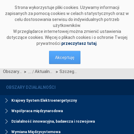
Przejdź do komentarzy
Strona wykorzystuje pliki cookies. Używamy informacji
zapisanych za pomocą cookies w celach statystycznych oraz w
celu dostosowania serwisu do indywidualnych potrzeb
użytkowników.
W przeglądarce internetowej można zmienić ustawienia
dotyczące cookies. Więcej o plikach cookies i o ochronie Twojej
prywatności
przeczytasz tutaj
.
Akceptuję
Obszary działalności
Aktualności Rynku Mocy
Szczegółowy harmonogram certyfikacji do aukcji dodatkowych na poszczególne kwartały roku 2023
>
>
OBSZARY DZIAŁALNOŚCI
Krajowy System Elektroenergetyczny
Współpraca międzynarodowa
Działalność innowacyjna, badawcza i rozwojowa
Wymiana Międzysystemowa