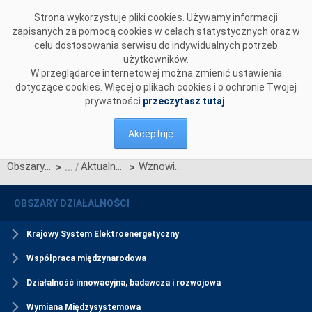
Przejdź do komentarzy
Strona wykorzystuje pliki cookies. Używamy informacji
zapisanych za pomocą cookies w celach statystycznych oraz w
celu dostosowania serwisu do indywidualnych potrzeb
użytkowników.
W przeglądarce internetowej można zmienić ustawienia
dotyczące cookies. Więcej o plikach cookies i o ochronie Twojej
prywatności
przeczytasz tutaj
.
Akceptuję
Obszary działalności
Aktualności Rynku Mocy
Wznowienie działania infolinii rynku mocy
>
>
OBSZARY DZIAŁALNOŚCI
Krajowy System Elektroenergetyczny
Współpraca międzynarodowa
Działalność innowacyjna, badawcza i rozwojowa
Wymiana Międzysystemowa