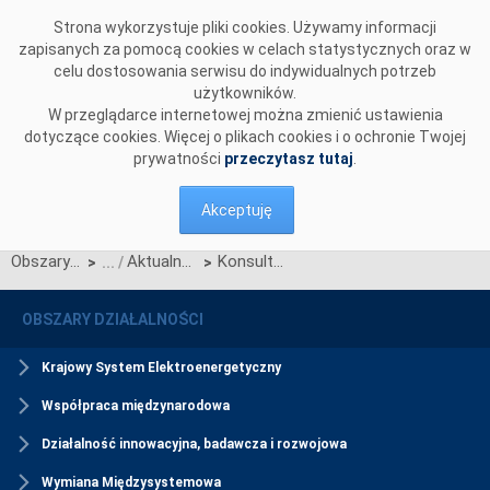
Przejdź do komentarzy
Strona wykorzystuje pliki cookies. Używamy informacji
zapisanych za pomocą cookies w celach statystycznych oraz w
celu dostosowania serwisu do indywidualnych potrzeb
użytkowników.
W przeglądarce internetowej można zmienić ustawienia
dotyczące cookies. Więcej o plikach cookies i o ochronie Twojej
prywatności
przeczytasz tutaj
.
Akceptuję
Obszary działalności
Aktualności Rynku Mocy
Konsultacje projektu Karty aktualizacji nr RRM/Z/1/2020 Regulaminu rynku mocy
>
>
OBSZARY DZIAŁALNOŚCI
Krajowy System Elektroenergetyczny
Współpraca międzynarodowa
Działalność innowacyjna, badawcza i rozwojowa
Wymiana Międzysystemowa